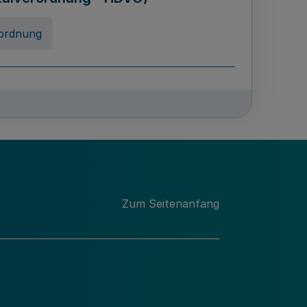
ordnung
rreneigenschaft und
schulen des Landes Nordrhein-
ng
Zum Seitenanfang
chschulabgaben
-VO)
nung