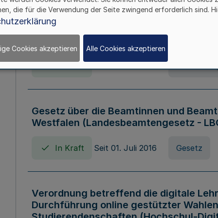
hen, die für die Verwendung der Seite zwingend erforderlich sind. Hi
Verordnung über die Wirtschaftsführu
hutzerklärung
Nordrhein-Westfalen (Hochschulwirtsc
HWFVO)
ige Cookies akzeptieren
Alle Cookies akzeptieren
In Kraft
Seit 11. Juli 2007
Verordnun
Gesetz über die Beamtinnen und Beamt
Westfalen (Landesbeamtengesetz - L
In Kraft
Seit 01. Juli 2016
Gesetz
Verordnung betreffend die digitale Leh
Durchführung online gestützter Wahlen
Studierendenschaften (Hochschul-Digi