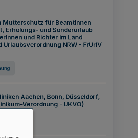
n Mutterschutz für Beamtinnen
it, Erholungs- und Sonderurlaub
rinnen und Richter im Land
nd Urlaubsverordnung NRW - FrUrlV
nung
liniken Aachen, Bonn, Düsseldorf,
klinikum-Verordnung - UKVO)
nung
zustimmen,