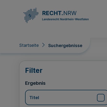
Direkt zum Inhalt
Startseite
Suchergebnisse
Suchergebnisse
Filter
Ergebnis
Titel