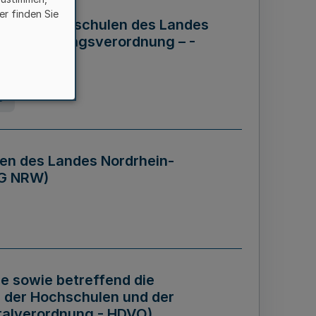
er finden Sie
ng der Hochschulen des Landes
haftsführungsverordnung – -
g
en des Landes Nordrhein-
BG NRW)
re sowie betreffend die
 der Hochschulen und der
talverordnung - HDVO)