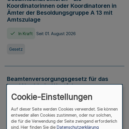
Koordinatorinnen oder Koordinatoren in
Ämter der Besoldungsgruppe A 13 mit
Amtszulage
In Kraft
Seit 01. August 2026
Gesetz
Beamtenversorgungsgesetz für das
Land Nordrhein-Westfalen
(Landesbeamtenversorgungsgesetz -
Cookie-Einstellungen
LBeamtVG NRW)
Auf dieser Seite werden Cookies verwendet. Sie können
In Kraft
Seit 01. Juli 2016
entweder allen Cookies zustimmen, oder nur solchen,
die für die Verwendung der Seite zwingend erforderlich
sind. Hier finden Sie die
Datenschutzerklärung