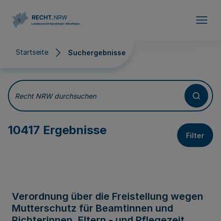
Direkt zum Inhalt
Startseite
Suchergebnisse
Suchergebnisse
Recht NRW durchsuchen
10417 Ergebnisse
Filter
Verordnung über die Freistellung wegen
Mutterschutz für Beamtinnen und
Richterinnen, Eltern - und Pflegezeit,