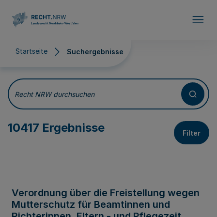
Direkt zum Inhalt
Startseite
Suchergebnisse
Suchergebnisse
Recht NRW durchsuchen
10417 Ergebnisse
Filter
Verordnung über die Freistellung wegen
Mutterschutz für Beamtinnen und
Richterinnen, Eltern - und Pflegezeit,