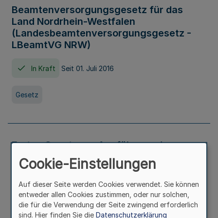
Beamtenversorgungsgesetz für das
Land Nordrhein-Westfalen
(Landesbeamtenversorgungsgesetz -
LBeamtVG NRW)
In Kraft
Seit 01. Juli 2016
Gesetz
Erstes Gesetz zur Ausführung des
Kinder- und Jugendhilfegesetzes - AG -
Cookie-Einstellungen
KJHG -
Auf dieser Seite werden Cookies verwendet. Sie können
In Kraft
Seit 01. Januar 1991
entweder allen Cookies zustimmen, oder nur solchen,
die für die Verwendung der Seite zwingend erforderlich
sind. Hier finden Sie die
Datenschutzerklärung