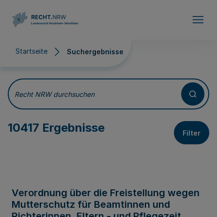
Direkt zum Inhalt
Startseite
Suchergebnisse
Suchergebnisse
Recht NRW durchsuchen
10417 Ergebnisse
Filter
Verordnung über die Freistellung wegen
Mutterschutz für Beamtinnen und
Richterinnen, Eltern - und Pflegezeit,