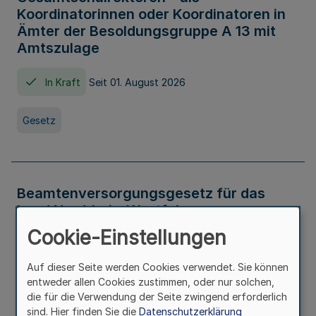
Koordinatorinnen oder Koordinatoren in
Ämter der Besoldungsgruppe A 13 mit
Amtszulage
In Kraft
Seit 01. August 2026
Gesetz
Beamtenversorgungsgesetz für das
Land Nordrhein-Westfalen
(Landesbeamtenversorgungsgesetz -
Cookie-Einstellungen
LBeamtVG NRW)
Auf dieser Seite werden Cookies verwendet. Sie können
In Kraft
Seit 01. Juli 2016
entweder allen Cookies zustimmen, oder nur solchen,
die für die Verwendung der Seite zwingend erforderlich
sind. Hier finden Sie die
Datenschutzerklärung