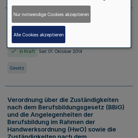
Nur notwendige Cookies akzeptieren
Gesetz über die Hochschulen des Landes
Nordrhein-Westfalen (Hochschulgesetz -
Alle Cookies akzeptieren
HG)
In Kraft
Seit 01. Oktober 2014
Gesetz
Verordnung über die Zuständigkeiten
nach dem Berufsbildungsgesetz (BBiG)
und die Angelegenheiten der
Berufsbildung im Rahmen der
Handwerksordnung (HwO) sowie die
Zuständigkeiten nach dem