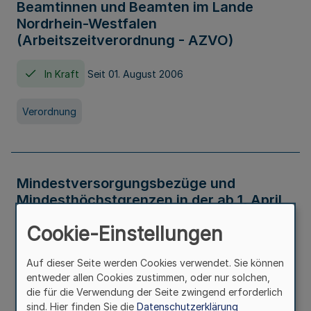
Beamtinnen und Beamten im Lande
Nordrhein-Westfalen
(Arbeitszeitverordnung - AZVO)
In Kraft
Seit 01. August 2006
Verordnung
Mindestversorgungsbezüge und
Mindesthöchstgrenzen in der ab 1. April
2026 maßgeblichen Höhe
Cookie-Einstellungen
In Kraft
Seit 31. Juli 2026
Auf dieser Seite werden Cookies verwendet. Sie können
entweder allen Cookies zustimmen, oder nur solchen,
Verwaltungsvorschrift
die für die Verwendung der Seite zwingend erforderlich
sind. Hier finden Sie die
Datenschutzerklärung