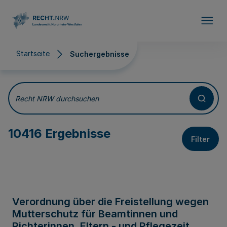
Direkt zum Inhalt
Startseite
Suchergebnisse
Suchergebnisse
Recht NRW durchsuchen
10416 Ergebnisse
Filter
Verordnung über die Freistellung wegen
Mutterschutz für Beamtinnen und
Richterinnen, Eltern - und Pflegezeit,