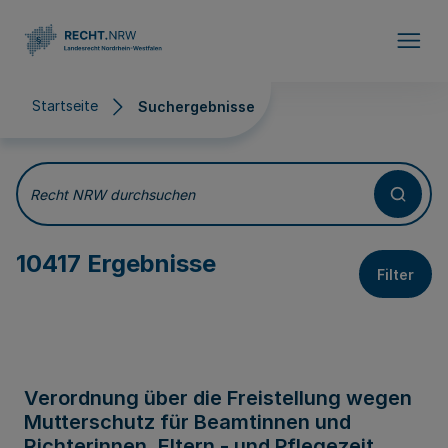
Direkt zum Inhalt
Startseite
Suchergebnisse
Suchergebnisse
Recht NRW durchsuchen
10417 Ergebnisse
Filter
Verordnung über die Freistellung wegen
Mutterschutz für Beamtinnen und
Richterinnen, Eltern - und Pflegezeit,