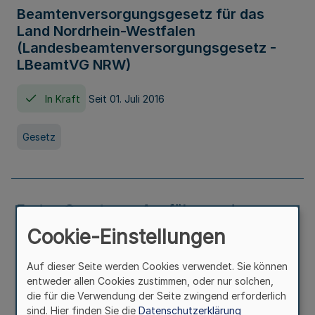
Beamtenversorgungsgesetz für das
Land Nordrhein-Westfalen
(Landesbeamtenversorgungsgesetz -
LBeamtVG NRW)
In Kraft
Seit 01. Juli 2016
Gesetz
Erstes Gesetz zur Ausführung des
Kinder- und Jugendhilfegesetzes - AG -
Cookie-Einstellungen
KJHG -
Auf dieser Seite werden Cookies verwendet. Sie können
In Kraft
Seit 01. Januar 1991
entweder allen Cookies zustimmen, oder nur solchen,
die für die Verwendung der Seite zwingend erforderlich
sind. Hier finden Sie die
Datenschutzerklärung