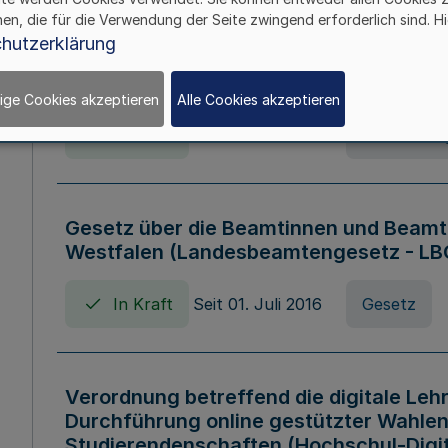
hen, die für die Verwendung der Seite zwingend erforderlich sind. Hi
Verordnung über die Wirtschaftsführu
hutzerklärung
Nordrhein-Westfalen (Hochschulwirtsc
HWFVO)
ige Cookies akzeptieren
Alle Cookies akzeptieren
In Kraft
Seit 11. Juli 2007
Verordnun
Gesetz über die Beamtinnen und Beamt
Westfalen (Landesbeamtengesetz - L
In Kraft
Seit 01. Juli 2016
Gesetz
Verordnung betreffend die digitale Leh
Durchführung online gestützter Wahlen
Studierendenschaften (Hochschul-Digi