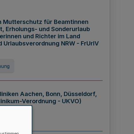
n Mutterschutz für Beamtinnen
it, Erholungs- und Sonderurlaub
rinnen und Richter im Land
nd Urlaubsverordnung NRW - FrUrlV
nung
liniken Aachen, Bonn, Düsseldorf,
klinikum-Verordnung - UKVO)
nung
zustimmen,