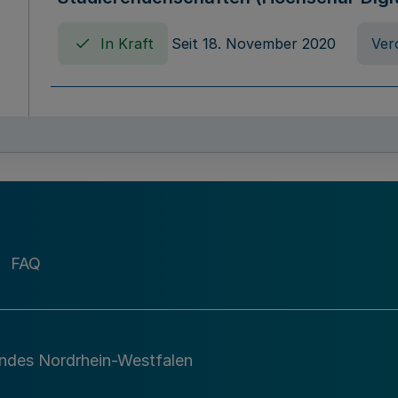
In Kraft
Seit 18. November 2020
Ver
Verordnung über die Erhebung von Ho
(Hochschulabgabenverordnung - HAbg
In Kraft
Seit 26. August 2015
Verord
FAQ
Gesetz über die Kunsthochschulen des
(Kunsthochschulgesetz - KunstHG)
In Kraft
Seit 01. April 2008
Gesetz
andes Nordrhein-Westfalen