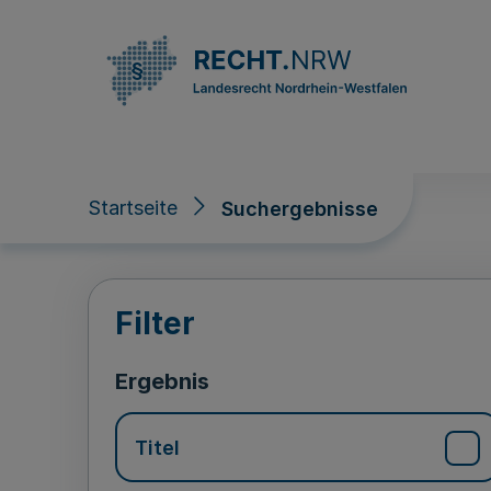
Direkt zum Inhalt
Startseite
Suchergebnisse
Suchergebnisse
Filter
Ergebnis
Titel