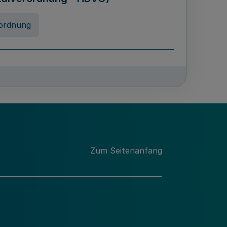
ordnung
chschulabgaben
-VO)
nung
Zum Seitenanfang
 Landes Nordrhein-Westfalen