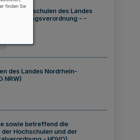
er finden Sie
ng der Hochschulen des Landes
haftsführungsverordnung – -
g
en des Landes Nordrhein-
BG NRW)
re sowie betreffend die
 der Hochschulen und der
talverordnung - HDVO)