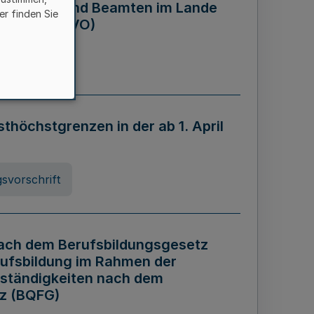
eamtinnen und Beamten im Lande
er finden Sie
rdnung - AZVO)
nung
öchstgrenzen in der ab 1. April
svorschrift
nach dem Berufsbildungsgesetz
rufsbildung im Rahmen der
ständigkeiten nach dem
tz (BQFG)