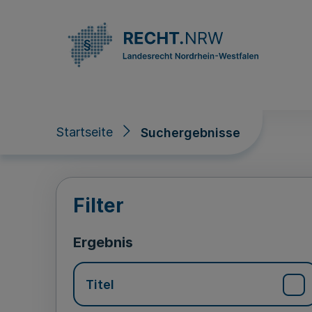
Direkt zum Inhalt
Startseite
Suchergebnisse
Suchergebnisse
Filter
Ergebnis
Titel