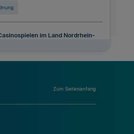
dnung
Casinospielen im Land Nordrhein-
z NRW - OCG NRW)
erung von Unterlagen sowie über
Zum Seitenanfang
n Archivguts im Lande Nordrhein-
stfalen - ArchivG NRW)