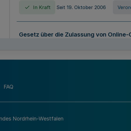
In Kraft
Seit 19. Oktober 2006
Veror
Gesetz über die Zulassung von Online-
Westfalen (Online-Casinospiel Geset
In Kraft
Seit 09. März 2026
Gesetz
Gesetz über die Anbietung und Archivi
FAQ
die Sicherung und Nutzung öffentliche
Westfalen (Archivgesetz Nordrhein-We
In Kraft
Seit 01. Mai 2010
Gesetz
andes Nordrhein-Westfalen