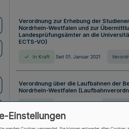
Verordnung zur Erhebung der Studiener
Nordrhein-Westfalen und zur Übermittl
Landesprüfungsämter an die Universitä
ECTS-VO)
In Kraft
Seit 01. Januar 2021
Verord
Verordnung über die Laufbahnen der B
Nordrhein-Westfalen (Laufbahnverordn
In Kraft
Seit 07. Juni 2025
Verordnu
e-Einstellungen
ite werden Cookies verwendet. Sie können entweder allen Cookies 