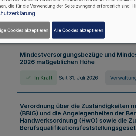
Verordnung über die Arbeitszeit der B
hen, die für die Verwendung der Seite zwingend erforderlich sind. Hi
Nordrhein-Westfalen (Arbeitszeitvero
hutzerklärung
In Kraft
Seit 01. August 2006
Verord
ige Cookies akzeptieren
Alle Cookies akzeptieren
Mindestversorgungsbezüge und Mindesth
2026 maßgeblichen Höhe
In Kraft
Seit 31. Juli 2026
Verwaltung
Verordnung über die Zuständigkeiten 
(BBiG) und die Angelegenheiten der Be
Handwerksordnung (HwO) sowie die Zu
Berufsqualifikationsfeststellungsgese