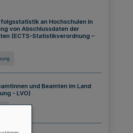
folgsstatistik an Hochschulen in
ung von Abschlussdaten der
ten (ECTS-Statistikverordnung –
nung
eamtinnen und Beamten im Land
ung - LVO)
ng
zustimmen,