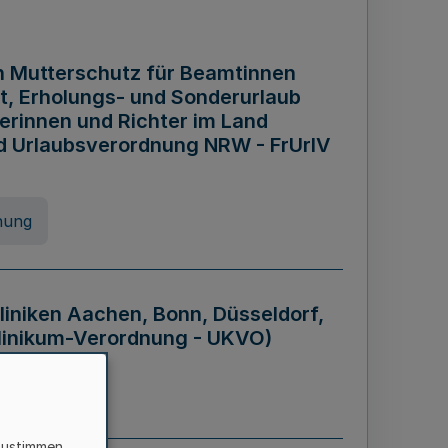
n Mutterschutz für Beamtinnen
it, Erholungs- und Sonderurlaub
rinnen und Richter im Land
nd Urlaubsverordnung NRW - FrUrlV
nung
liniken Aachen, Bonn, Düsseldorf,
klinikum-Verordnung - UKVO)
nung
zustimmen,