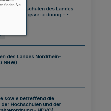
er finden Sie
ng der Hochschulen des Landes
haftsführungsverordnung – -
g
en des Landes Nordrhein-
BG NRW)
re sowie betreffend die
 der Hochschulen und der
talverordnung - HDVO)