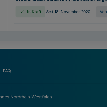
In Kraft
Seit 18. November 2020
Ver
Verordnung über die Erhebung von Ho
(Hochschulabgabenverordnung - HAbg
In Kraft
Seit 26. August 2015
Verord
FAQ
Gesetz über die Kunsthochschulen des
(Kunsthochschulgesetz - KunstHG)
In Kraft
Seit 01. April 2008
Gesetz
andes Nordrhein-Westfalen