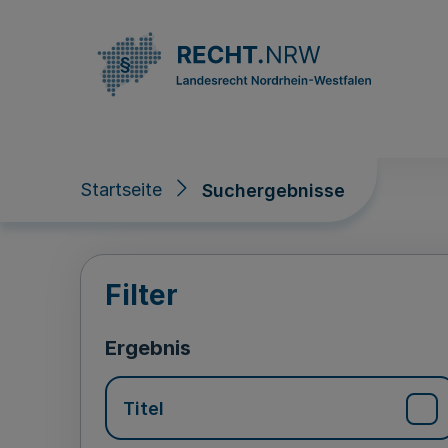
Direkt zum Inhalt
Startseite
Suchergebnisse
Suchergebnisse
Filter
Ergebnis
Titel