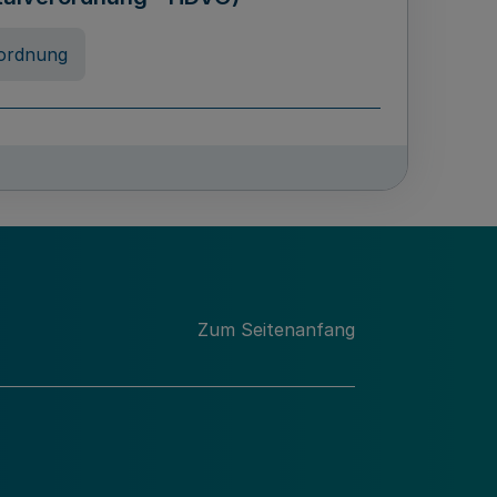
ordnung
chschulabgaben
-VO)
nung
Zum Seitenanfang
 Landes Nordrhein-Westfalen