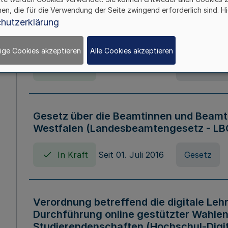
hen, die für die Verwendung der Seite zwingend erforderlich sind. Hi
Verordnung über die Wirtschaftsführu
hutzerklärung
Nordrhein-Westfalen (Hochschulwirtsc
HWFVO)
ige Cookies akzeptieren
Alle Cookies akzeptieren
In Kraft
Seit 11. Juli 2007
Verordnun
Gesetz über die Beamtinnen und Beamt
Westfalen (Landesbeamtengesetz - L
In Kraft
Seit 01. Juli 2016
Gesetz
Verordnung betreffend die digitale Leh
Durchführung online gestützter Wahlen
Studierendenschaften (Hochschul-Digi