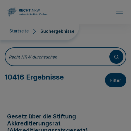
Direkt zum Inhalt
Startseite
Suchergebnisse
Suchergebnisse
Recht NRW durchsuchen
10416 Ergebnisse
Filter
Gesetz über die Stiftung
Akkreditierungsrat
(Akkreditierungsratsgesetz)