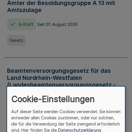
Ämter der Besoldungsgruppe A 13 mit
Amtszulage
In Kraft
Seit 01. August 2026
Gesetz
Beamtenversorgungsgesetz für das
Land Nordrhein-Westfalen
(Landesbeamtenversorgungsgesetz -
LBeamtVG NRW)
Cookie-Einstellungen
In Kraft
Seit 01. Juli 2016
Auf dieser Seite werden Cookies verwendet. Sie können
entweder allen Cookies zustimmen, oder nur solchen,
Gesetz
die für die Verwendung der Seite zwingend erforderlich
sind. Hier finden Sie die
Datenschutzerklärung