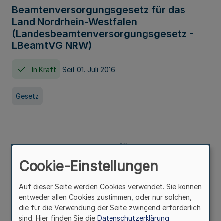
Beamtenversorgungsgesetz für das
Land Nordrhein-Westfalen
(Landesbeamtenversorgungsgesetz -
LBeamtVG NRW)
In Kraft
Seit 01. Juli 2016
Gesetz
Erstes Gesetz zur Ausführung des
Kinder- und Jugendhilfegesetzes - AG -
Cookie-Einstellungen
KJHG -
Auf dieser Seite werden Cookies verwendet. Sie können
In Kraft
Seit 01. Januar 1991
entweder allen Cookies zustimmen, oder nur solchen,
die für die Verwendung der Seite zwingend erforderlich
sind. Hier finden Sie die
Datenschutzerklärung