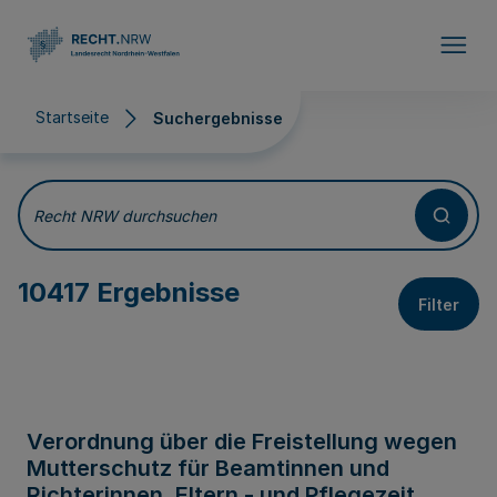
Direkt zum Inhalt
Startseite
Suchergebnisse
Suchergebnisse
Recht NRW durchsuchen
10417 Ergebnisse
Filter
Verordnung über die Freistellung wegen
Mutterschutz für Beamtinnen und
Richterinnen, Eltern - und Pflegezeit,