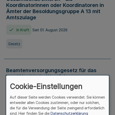
Koordinatorinnen oder Koordinatoren in
Ämter der Besoldungsgruppe A 13 mit
Amtszulage
In Kraft
Seit 01. August 2026
Gesetz
Beamtenversorgungsgesetz für das
Land Nordrhein-Westfalen
(Landesbeamtenversorgungsgesetz -
Cookie-Einstellungen
LBeamtVG NRW)
Auf dieser Seite werden Cookies verwendet. Sie können
In Kraft
Seit 01. Juli 2016
entweder allen Cookies zustimmen, oder nur solchen,
die für die Verwendung der Seite zwingend erforderlich
sind. Hier finden Sie die
Datenschutzerklärung