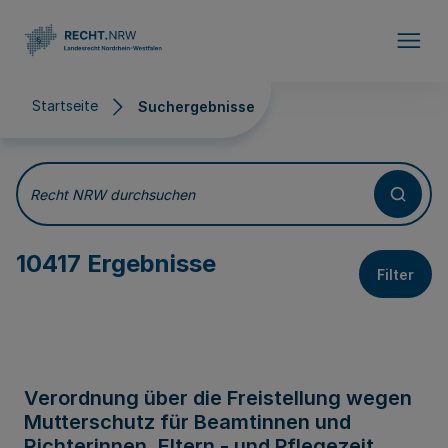
Direkt zum Inhalt
Startseite
Suchergebnisse
Suchergebnisse
Recht NRW durchsuchen
10417 Ergebnisse
Filter
Verordnung über die Freistellung wegen
Mutterschutz für Beamtinnen und
Richterinnen, Eltern - und Pflegezeit,