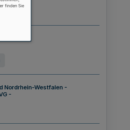
er finden Sie
etz
g
d Nordrhein-Westfalen -
VG -