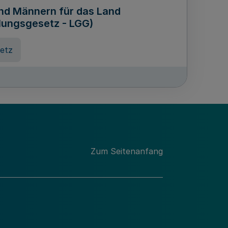
und Männern für das Land
lungsgesetz - LGG)
etz
des für Wissenschaft
Nordrhein-Westfalen
nung
Zum Seitenanfang
hschule Rheinland-Westfalen-
etz