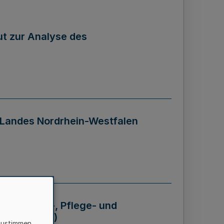
tut zur Analyse des
 Landes Nordrhein-Westfalen
Krankheits-, Pflege- und
 - BVO NRW)
zustimmen,