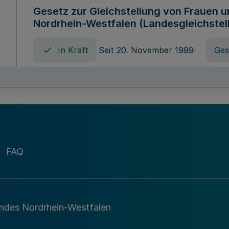
Gesetz zur Gleichstellung von Frauen 
Nordrhein-Westfalen (Landesgleichstel
In Kraft
Seit 20. November 1999
Ges
Gebührenordnung für Amtshandlungen 
zuständigen Ministeriums des Landes 
In Kraft
Seit 09. Januar 2016
Verord
FAQ
Gesetz über die Evangelische Fachhoc
Lippe
andes Nordrhein-Westfalen
In Kraft
Seit 29. Dezember 1987
Ges