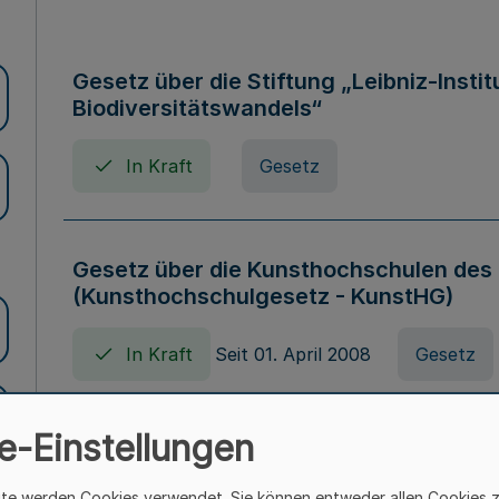
Gesetz über die Stiftung „Leibniz-Insti
Biodiversitätswandels“
In Kraft
Gesetz
Gesetz über die Kunsthochschulen des
(Kunsthochschulgesetz - KunstHG)
In Kraft
Seit 01. April 2008
Gesetz
e-Einstellungen
Verordnung über Beihilfen in Geburts-, 
Todesfällen (Beihilfenverordnung NRW
ite werden Cookies verwendet. Sie können entweder allen Cookies 