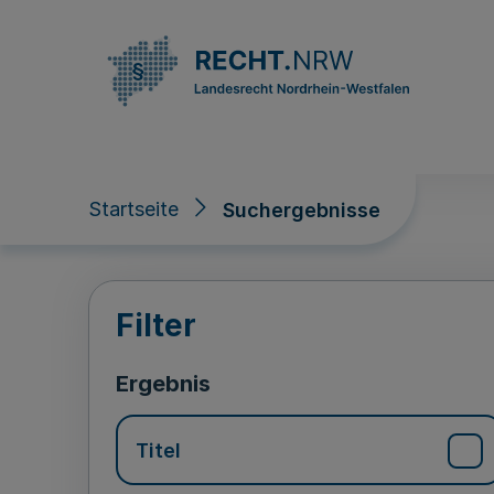
Direkt zum Inhalt
Startseite
Suchergebnisse
Suchergebnisse
Filter
Ergebnis
Titel