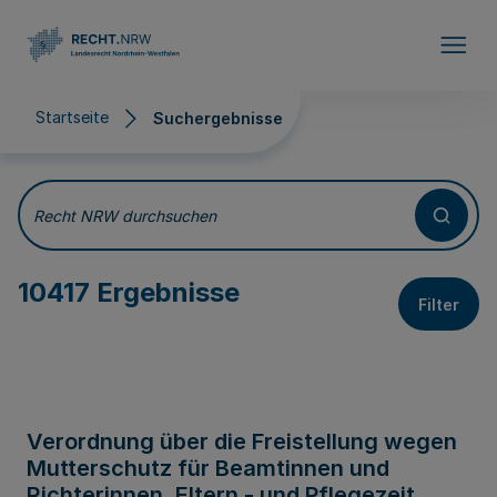
Direkt zum Inhalt
Startseite
Suchergebnisse
Suchergebnisse
Recht NRW durchsuchen
10417 Ergebnisse
Filter
Verordnung über die Freistellung wegen
Mutterschutz für Beamtinnen und
Richterinnen, Eltern - und Pflegezeit,