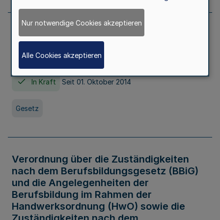
Nur notwendige Cookies akzeptieren
Gesetz über die Hochschulen des Landes
Nordrhein-Westfalen (Hochschulgesetz -
Alle Cookies akzeptieren
HG)
In Kraft
Seit 01. Oktober 2014
Gesetz
Verordnung über die Zuständigkeiten
nach dem Berufsbildungsgesetz (BBiG)
und die Angelegenheiten der
Berufsbildung im Rahmen der
Handwerksordnung (HwO) sowie die
Zuständigkeiten nach dem