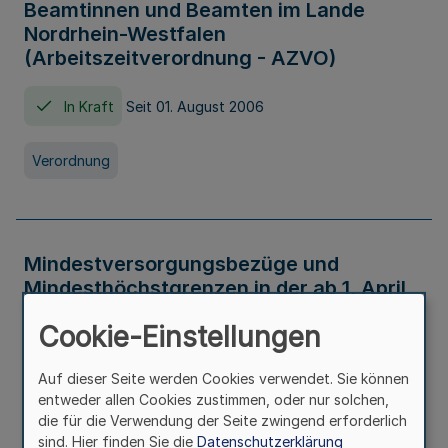
Beamtinnen und Beamten im Lande
Nordrhein-Westfalen
(Arbeitszeitverordnung - AZVO)
In Kraft
Seit 01. August 2006
Verordnung
Mindestversorgungsbezüge und
Mindesthöchstgrenzen in der ab 1. April
2026 maßgeblichen Höhe
Cookie-Einstellungen
In Kraft
Seit 31. Juli 2026
Auf dieser Seite werden Cookies verwendet. Sie können
entweder allen Cookies zustimmen, oder nur solchen,
Verwaltungsvorschrift
die für die Verwendung der Seite zwingend erforderlich
sind. Hier finden Sie die
Datenschutzerklärung