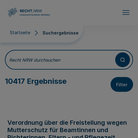
Direkt zum Inhalt
Startseite
Suchergebnisse
Suchergebnisse
Recht NRW durchsuchen
10417 Ergebnisse
Filter
Verordnung über die Freistellung wegen
Mutterschutz für Beamtinnen und
Richterinnen, Eltern - und Pflegezeit,