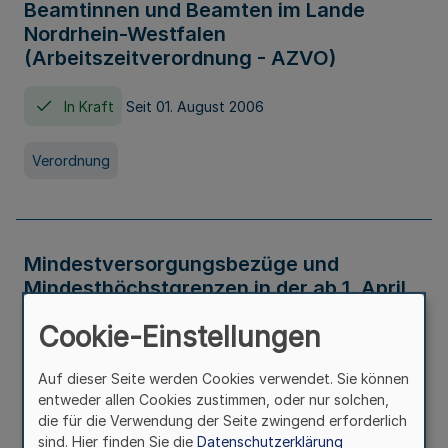
Beamtinnen und Beamten im Lande
Nordrhein-Westfalen
(Arbeitszeitverordnung - AZVO)
In Kraft
Seit 01. August 2006
Verordnung
Mindestversorgungsbezüge und
Mindesthöchstgrenzen in der ab 1. April
2026 maßgeblichen Höhe
Cookie-Einstellungen
In Kraft
Seit 31. Juli 2026
Auf dieser Seite werden Cookies verwendet. Sie können
entweder allen Cookies zustimmen, oder nur solchen,
Verwaltungsvorschrift
die für die Verwendung der Seite zwingend erforderlich
sind. Hier finden Sie die
Datenschutzerklärung