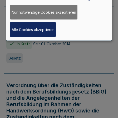
Nur notwendige Cookies akzeptieren
Gesetz über die Hochschulen des Landes
Nordrhein-Westfalen (Hochschulgesetz -
Alle Cookies akzeptieren
HG)
In Kraft
Seit 01. Oktober 2014
Gesetz
Verordnung über die Zuständigkeiten
nach dem Berufsbildungsgesetz (BBiG)
und die Angelegenheiten der
Berufsbildung im Rahmen der
Handwerksordnung (HwO) sowie die
Zuständigkeiten nach dem