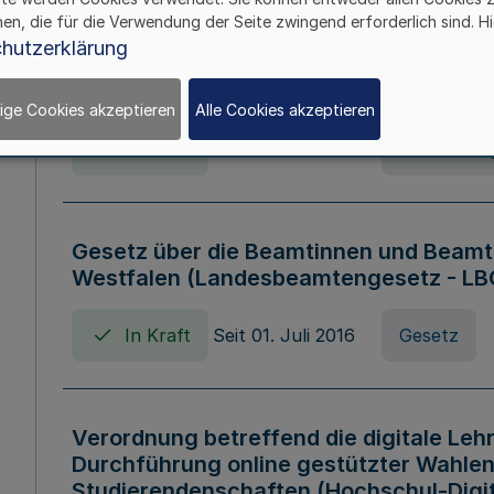
hen, die für die Verwendung der Seite zwingend erforderlich sind. Hi
Verordnung über die Wirtschaftsführu
hutzerklärung
Nordrhein-Westfalen (Hochschulwirtsc
HWFVO)
ige Cookies akzeptieren
Alle Cookies akzeptieren
In Kraft
Seit 11. Juli 2007
Verordnun
Gesetz über die Beamtinnen und Beamt
Westfalen (Landesbeamtengesetz - L
In Kraft
Seit 01. Juli 2016
Gesetz
Verordnung betreffend die digitale Leh
Durchführung online gestützter Wahlen
Studierendenschaften (Hochschul-Digi