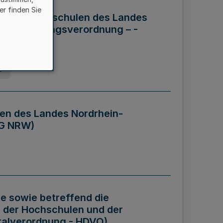
er finden Sie
ng der Hochschulen des Landes
haftsführungsverordnung – -
g
en des Landes Nordrhein-
BG NRW)
re sowie betreffend die
 der Hochschulen und der
talverordnung - HDVO)