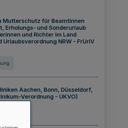
n Mutterschutz für Beamtinnen
it, Erholungs- und Sonderurlaub
rinnen und Richter im Land
nd Urlaubsverordnung NRW - FrUrlV
nung
liniken Aachen, Bonn, Düsseldorf,
klinikum-Verordnung - UKVO)
nung
zustimmen,