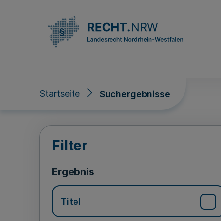
Direkt zum Inhalt
Startseite
Suchergebnisse
Suchergebnisse
Filter
Ergebnis
Titel