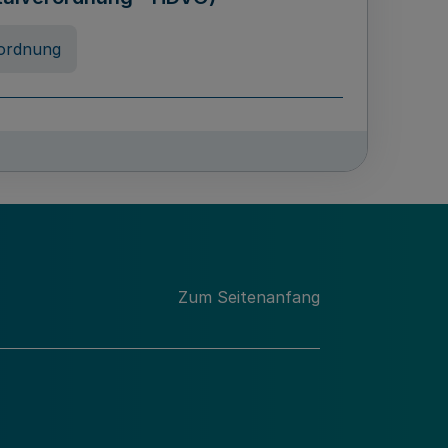
ordnung
rreneigenschaft und
schulen des Landes Nordrhein-
ng
Zum Seitenanfang
chschulabgaben
-VO)
nung