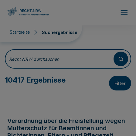
Direkt zum Inhalt
Startseite
Suchergebnisse
Suchergebnisse
Recht NRW durchsuchen
10417 Ergebnisse
Filter
Verordnung über die Freistellung wegen
Mutterschutz für Beamtinnen und
Richterinnen, Eltern - und Pflegezeit,