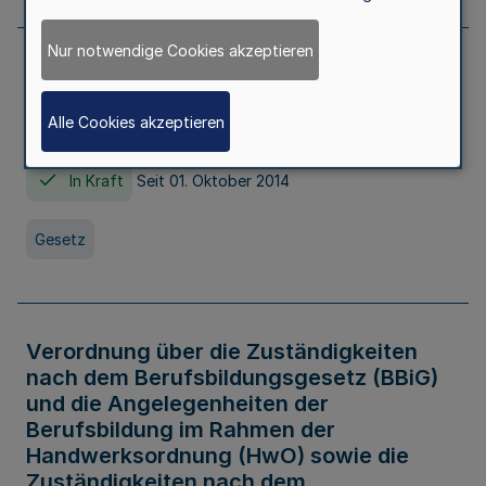
Nur notwendige Cookies akzeptieren
Gesetz über die Hochschulen des Landes
Nordrhein-Westfalen (Hochschulgesetz -
Alle Cookies akzeptieren
HG)
In Kraft
Seit 01. Oktober 2014
Gesetz
Verordnung über die Zuständigkeiten
nach dem Berufsbildungsgesetz (BBiG)
und die Angelegenheiten der
Berufsbildung im Rahmen der
Handwerksordnung (HwO) sowie die
Zuständigkeiten nach dem