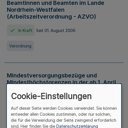
Beamtinnen und Beamten im Lande
Nordrhein-Westfalen
(Arbeitszeitverordnung - AZVO)
In Kraft
Seit 01. August 2006
Verordnung
Mindestversorgungsbezüge und
Mindesthöchstgrenzen in der ab 1. April
2026 maßgeblichen Höhe
Cookie-Einstellungen
In Kraft
Seit 31. Juli 2026
Auf dieser Seite werden Cookies verwendet. Sie können
entweder allen Cookies zustimmen, oder nur solchen,
Verwaltungsvorschrift
die für die Verwendung der Seite zwingend erforderlich
sind. Hier finden Sie die
Datenschutzerklärung