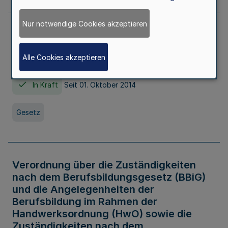
Nur notwendige Cookies akzeptieren
Gesetz über die Hochschulen des Landes
Nordrhein-Westfalen (Hochschulgesetz -
Alle Cookies akzeptieren
HG)
In Kraft
Seit 01. Oktober 2014
Gesetz
Verordnung über die Zuständigkeiten
nach dem Berufsbildungsgesetz (BBiG)
und die Angelegenheiten der
Berufsbildung im Rahmen der
Handwerksordnung (HwO) sowie die
Zuständigkeiten nach dem