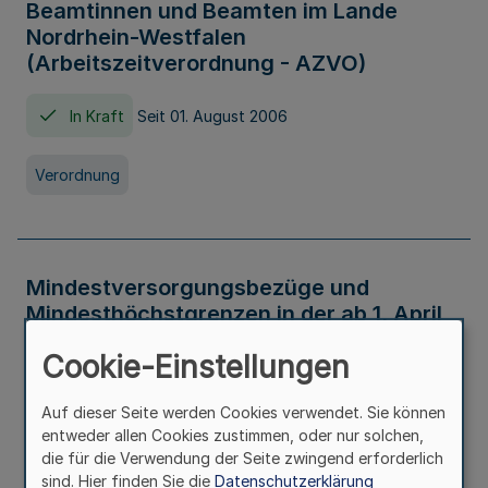
Beamtinnen und Beamten im Lande
Nordrhein-Westfalen
(Arbeitszeitverordnung - AZVO)
In Kraft
Seit 01. August 2006
Verordnung
Mindestversorgungsbezüge und
Mindesthöchstgrenzen in der ab 1. April
2026 maßgeblichen Höhe
Cookie-Einstellungen
In Kraft
Seit 31. Juli 2026
Auf dieser Seite werden Cookies verwendet. Sie können
entweder allen Cookies zustimmen, oder nur solchen,
Verwaltungsvorschrift
die für die Verwendung der Seite zwingend erforderlich
sind. Hier finden Sie die
Datenschutzerklärung