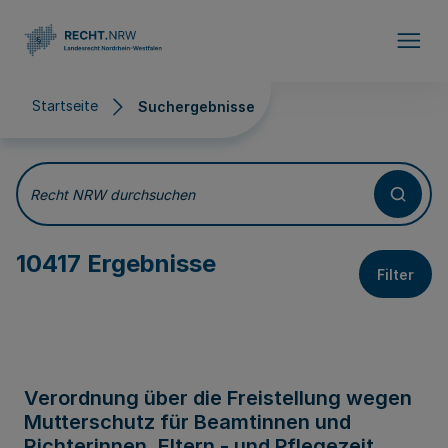
Direkt zum Inhalt
Startseite
Suchergebnisse
Suchergebnisse
Recht NRW durchsuchen
10417 Ergebnisse
Filter
Verordnung über die Freistellung wegen
Mutterschutz für Beamtinnen und
Richterinnen, Eltern - und Pflegezeit,