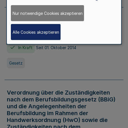
Nur notwendige Cookies akzeptieren
Gesetz über die Hochschulen des Landes
Nordrhein-Westfalen (Hochschulgesetz -
Alle Cookies akzeptieren
HG)
In Kraft
Seit 01. Oktober 2014
Gesetz
Verordnung über die Zuständigkeiten
nach dem Berufsbildungsgesetz (BBiG)
und die Angelegenheiten der
Berufsbildung im Rahmen der
Handwerksordnung (HwO) sowie die
Zuständigkeiten nach dem