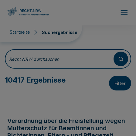
Direkt zum Inhalt
Startseite
Suchergebnisse
Suchergebnisse
Recht NRW durchsuchen
10417 Ergebnisse
Filter
Verordnung über die Freistellung wegen
Mutterschutz für Beamtinnen und
Richterinnen, Eltern - und Pflegezeit,