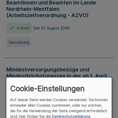
Beamtinnen und Beamten im Lande
Nordrhein-Westfalen
(Arbeitszeitverordnung - AZVO)
In Kraft
Seit 01. August 2006
Verordnung
Mindestversorgungsbezüge und
Mindesthöchstgrenzen in der ab 1. April
2026 maßgeblichen Höhe
Cookie-Einstellungen
In Kraft
Seit 31. Juli 2026
Auf dieser Seite werden Cookies verwendet. Sie können
entweder allen Cookies zustimmen, oder nur solchen,
Verwaltungsvorschrift
die für die Verwendung der Seite zwingend erforderlich
sind. Hier finden Sie die
Datenschutzerklärung