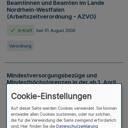
Beamtinnen und Beamten im Lande
Nordrhein-Westfalen
(Arbeitszeitverordnung - AZVO)
In Kraft
Seit 01. August 2006
Verordnung
Mindestversorgungsbezüge und
Mindesthöchstgrenzen in der ab 1. April
2026 maßgeblichen Höhe
Cookie-Einstellungen
In Kraft
Seit 31. Juli 2026
Auf dieser Seite werden Cookies verwendet. Sie können
entweder allen Cookies zustimmen, oder nur solchen,
Verwaltungsvorschrift
die für die Verwendung der Seite zwingend erforderlich
sind. Hier finden Sie die
Datenschutzerklärung