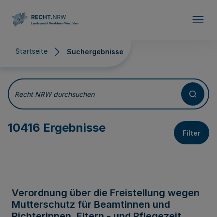
Direkt zum Inhalt
Startseite
Suchergebnisse
Suchergebnisse
Recht NRW durchsuchen
10416 Ergebnisse
Filter
Verordnung über die Freistellung wegen
Mutterschutz für Beamtinnen und
Richterinnen, Eltern - und Pflegezeit,