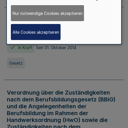
Nur notwendige Cookies akzeptieren
Gesetz über die Hochschulen des Landes
Nordrhein-Westfalen (Hochschulgesetz -
Alle Cookies akzeptieren
HG)
In Kraft
Seit 01. Oktober 2014
Gesetz
Verordnung über die Zuständigkeiten
nach dem Berufsbildungsgesetz (BBiG)
und die Angelegenheiten der
Berufsbildung im Rahmen der
Handwerksordnung (HwO) sowie die
Zuständigkeiten nach dem