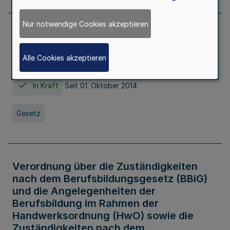
Nur notwendige Cookies akzeptieren
Gesetz über die Hochschulen des Landes
Nordrhein-Westfalen (Hochschulgesetz -
Alle Cookies akzeptieren
HG)
In Kraft
Seit 01. Oktober 2014
Gesetz
Verordnung über die Zuständigkeiten
nach dem Berufsbildungsgesetz (BBiG)
und die Angelegenheiten der
Berufsbildung im Rahmen der
Handwerksordnung (HwO) sowie die
Zuständigkeiten nach dem