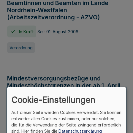
Beamtinnen und Beamten im Lande
Nordrhein-Westfalen
(Arbeitszeitverordnung - AZVO)
In Kraft
Seit 01. August 2006
Verordnung
Mindestversorgungsbezüge und
Mindesthöchstgrenzen in der ab 1. April
2026 maßgeblichen Höhe
Cookie-Einstellungen
In Kraft
Seit 31. Juli 2026
Auf dieser Seite werden Cookies verwendet. Sie können
entweder allen Cookies zustimmen, oder nur solchen,
Verwaltungsvorschrift
die für die Verwendung der Seite zwingend erforderlich
sind. Hier finden Sie die
Datenschutzerklärung