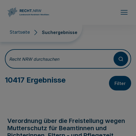
Direkt zum Inhalt
Startseite
Suchergebnisse
Suchergebnisse
Recht NRW durchsuchen
10417 Ergebnisse
Filter
Verordnung über die Freistellung wegen
Mutterschutz für Beamtinnen und
Richterinnen, Eltern - und Pflegezeit,