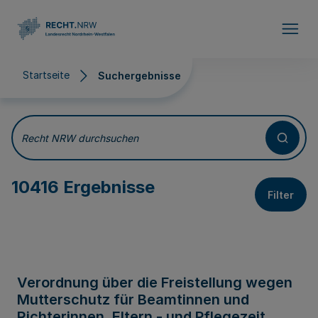
Direkt zum Inhalt
Startseite
Suchergebnisse
Suchergebnisse
Recht NRW durchsuchen
10416 Ergebnisse
Filter
Verordnung über die Freistellung wegen
Mutterschutz für Beamtinnen und
Richterinnen, Eltern - und Pflegezeit,