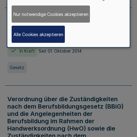
Nur notwendige Cookies akzeptieren
Gesetz über die Hochschulen des Landes
Nordrhein-Westfalen (Hochschulgesetz -
Alle Cookies akzeptieren
HG)
In Kraft
Seit 01. Oktober 2014
Gesetz
Verordnung über die Zuständigkeiten
nach dem Berufsbildungsgesetz (BBiG)
und die Angelegenheiten der
Berufsbildung im Rahmen der
Handwerksordnung (HwO) sowie die
Zuständigkeiten nach dem