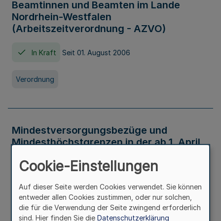
Beamtinnen und Beamten im Lande
Nordrhein-Westfalen
(Arbeitszeitverordnung - AZVO)
In Kraft
Seit 01. August 2006
Verordnung
Mindestversorgungsbezüge und
Mindesthöchstgrenzen in der ab 1. April
2026 maßgeblichen Höhe
Cookie-Einstellungen
In Kraft
Seit 31. Juli 2026
Auf dieser Seite werden Cookies verwendet. Sie können
entweder allen Cookies zustimmen, oder nur solchen,
Verwaltungsvorschrift
die für die Verwendung der Seite zwingend erforderlich
sind. Hier finden Sie die
Datenschutzerklärung