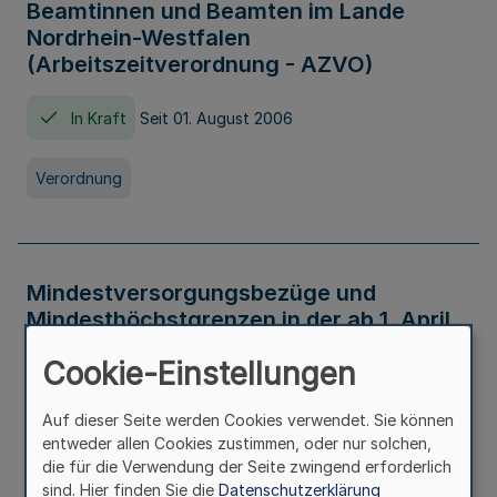
Beamtinnen und Beamten im Lande
Nordrhein-Westfalen
(Arbeitszeitverordnung - AZVO)
In Kraft
Seit 01. August 2006
Verordnung
Mindestversorgungsbezüge und
Mindesthöchstgrenzen in der ab 1. April
2026 maßgeblichen Höhe
Cookie-Einstellungen
In Kraft
Seit 31. Juli 2026
Auf dieser Seite werden Cookies verwendet. Sie können
entweder allen Cookies zustimmen, oder nur solchen,
Verwaltungsvorschrift
die für die Verwendung der Seite zwingend erforderlich
sind. Hier finden Sie die
Datenschutzerklärung