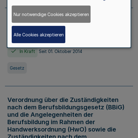
Nur notwendige Cookies akzeptieren
Gesetz über die Hochschulen des Landes
Nordrhein-Westfalen (Hochschulgesetz -
Alle Cookies akzeptieren
HG)
In Kraft
Seit 01. Oktober 2014
Gesetz
Verordnung über die Zuständigkeiten
nach dem Berufsbildungsgesetz (BBiG)
und die Angelegenheiten der
Berufsbildung im Rahmen der
Handwerksordnung (HwO) sowie die
Zuständigkeiten nach dem