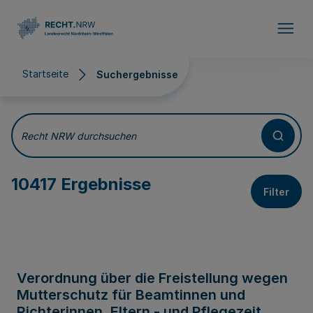
Direkt zum Inhalt
Startseite
Suchergebnisse
Suchergebnisse
Recht NRW durchsuchen
10417 Ergebnisse
Filter
Verordnung über die Freistellung wegen
Mutterschutz für Beamtinnen und
Richterinnen, Eltern - und Pflegezeit,