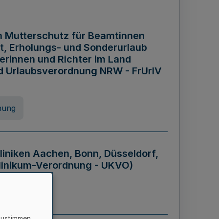
n Mutterschutz für Beamtinnen
it, Erholungs- und Sonderurlaub
rinnen und Richter im Land
nd Urlaubsverordnung NRW - FrUrlV
nung
liniken Aachen, Bonn, Düsseldorf,
klinikum-Verordnung - UKVO)
nung
zustimmen,