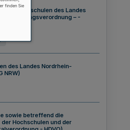
er finden Sie
ng der Hochschulen des Landes
haftsführungsverordnung – -
g
en des Landes Nordrhein-
BG NRW)
re sowie betreffend die
 der Hochschulen und der
talverordnung - HDVO)