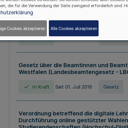
hen, die für die Verwendung der Seite zwingend erforderlich sind. Hi
Verordnung über die Wirtschaftsführu
hutzerklärung
Nordrhein-Westfalen (Hochschulwirtsc
HWFVO)
ige Cookies akzeptieren
Alle Cookies akzeptieren
In Kraft
Seit 11. Juli 2007
Verordnun
Gesetz über die Beamtinnen und Beamt
Westfalen (Landesbeamtengesetz - L
In Kraft
Seit 01. Juli 2016
Gesetz
Verordnung betreffend die digitale Leh
Durchführung online gestützter Wahlen
Studierendenschaften (Hochschul-Digi