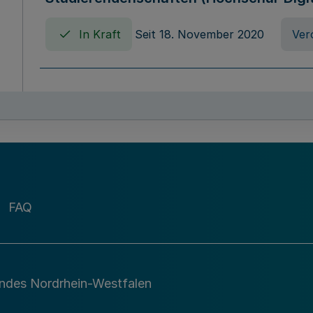
In Kraft
Seit 18. November 2020
Ver
Verordnung über die Erhebung von Ho
(Hochschulabgabenverordnung - HAbg
In Kraft
Seit 26. August 2015
Verord
FAQ
Gesetz über die Kunsthochschulen des
(Kunsthochschulgesetz - KunstHG)
In Kraft
Seit 01. April 2008
Gesetz
andes Nordrhein-Westfalen