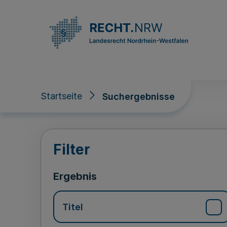
Direkt zum Inhalt
Startseite
Suchergebnisse
Suchergebnisse
Filter
Ergebnis
Titel