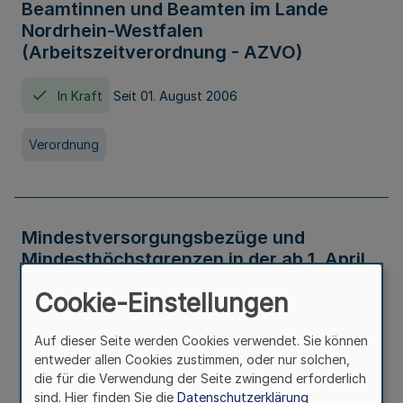
Beamtinnen und Beamten im Lande
Nordrhein-Westfalen
(Arbeitszeitverordnung - AZVO)
In Kraft
Seit 01. August 2006
Verordnung
Mindestversorgungsbezüge und
Mindesthöchstgrenzen in der ab 1. April
2026 maßgeblichen Höhe
Cookie-Einstellungen
In Kraft
Seit 31. Juli 2026
Auf dieser Seite werden Cookies verwendet. Sie können
entweder allen Cookies zustimmen, oder nur solchen,
Verwaltungsvorschrift
die für die Verwendung der Seite zwingend erforderlich
sind. Hier finden Sie die
Datenschutzerklärung