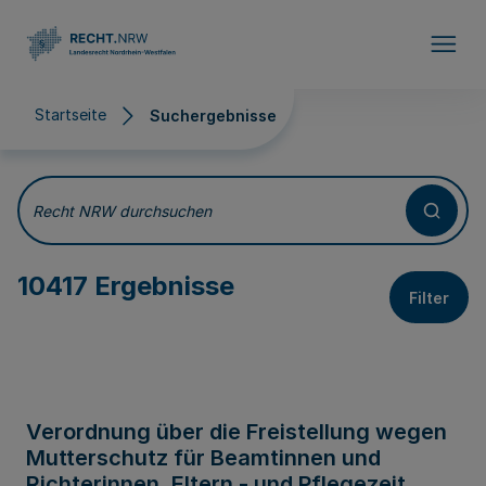
Direkt zum Inhalt
Startseite
Suchergebnisse
Suchergebnisse
Recht NRW durchsuchen
10417 Ergebnisse
Filter
Verordnung über die Freistellung wegen
Mutterschutz für Beamtinnen und
Richterinnen, Eltern - und Pflegezeit,