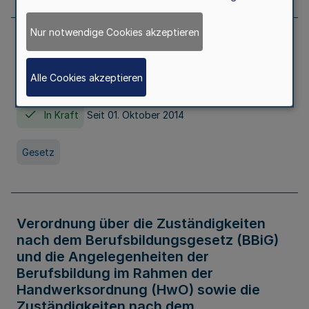
Nur notwendige Cookies akzeptieren
Gesetz über die Hochschulen des Landes
Nordrhein-Westfalen (Hochschulgesetz -
Alle Cookies akzeptieren
HG)
In Kraft
Seit 01. Oktober 2014
Gesetz
Verordnung über die Zuständigkeiten
nach dem Berufsbildungsgesetz (BBiG)
und die Angelegenheiten der
Berufsbildung im Rahmen der
Handwerksordnung (HwO) sowie die
Zuständigkeiten nach dem