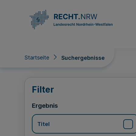
Direkt zum Inhalt
Startseite
Suchergebnisse
Suchergebnisse
Filter
Ergebnis
Titel