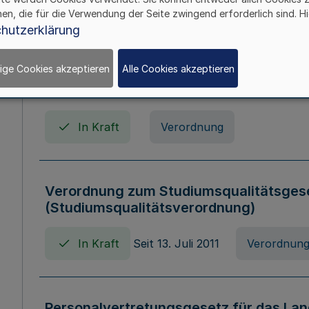
In Kraft
Seit 01. April 2008
Gesetz
hen, die für die Verwendung der Seite zwingend erforderlich sind. Hi
hutzerklärung
ige Cookies akzeptieren
Alle Cookies akzeptieren
Verordnung über Beihilfen in Geburts-, 
Todesfällen (Beihilfenverordnung NRW
In Kraft
Verordnung
Verordnung zum Studiumsqualitätsges
(Studiumsqualitätsverordnung)
In Kraft
Seit 13. Juli 2011
Verordnun
Personalvertretungsgesetz für das Lan