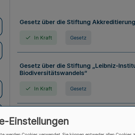
Gesetz über die Stiftung Akkreditierun
In Kraft
Gesetz
Gesetz über die Stiftung „Leibniz-Insti
Biodiversitätswandels“
In Kraft
Gesetz
Gesetz über die Kunsthochschulen des
e-Einstellungen
(Kunsthochschulgesetz - KunstHG)
ite werden Cookies verwendet. Sie können entweder allen Cookies 