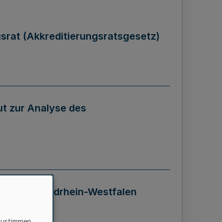
gsrat (Akkreditierungsratsgesetz)
tut zur Analyse des
 Landes Nordrhein-Westfalen
zustimmen,