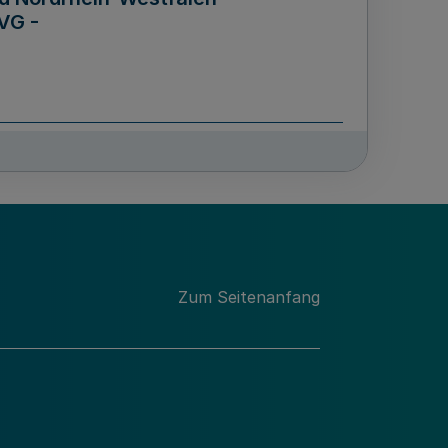
VG -
und Männern für das Land
lungsgesetz - LGG)
etz
Zum Seitenanfang
des für Wissenschaft
Nordrhein-Westfalen
nung