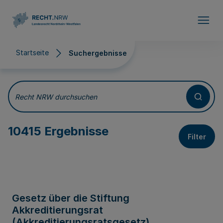
Direkt zum Inhalt
Startseite
Suchergebnisse
Suchergebnisse
Recht NRW durchsuchen
10415 Ergebnisse
Filter
Gesetz über die Stiftung
Akkreditierungsrat
(Akkreditierungsratsgesetz)