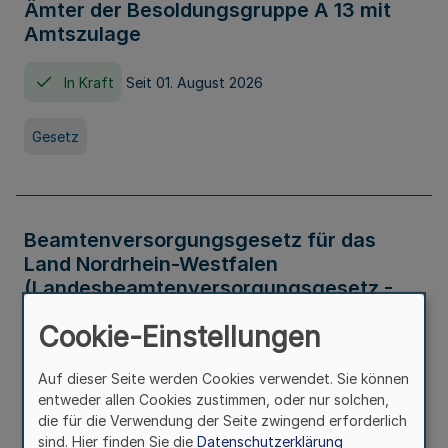
Ämter der Besoldungsgruppe A 13 mit
Amtszulage
In Kraft
Seit 01. August 2026
Gesetz
Beamtenversorgungsgesetz für das
Land Nordrhein-Westfalen
(Landesbeamtenversorgungsgesetz -
LBeamtVG NRW)
Cookie-Einstellungen
In Kraft
Seit 01. Juli 2016
Auf dieser Seite werden Cookies verwendet. Sie können
entweder allen Cookies zustimmen, oder nur solchen,
Gesetz
die für die Verwendung der Seite zwingend erforderlich
sind. Hier finden Sie die
Datenschutzerklärung