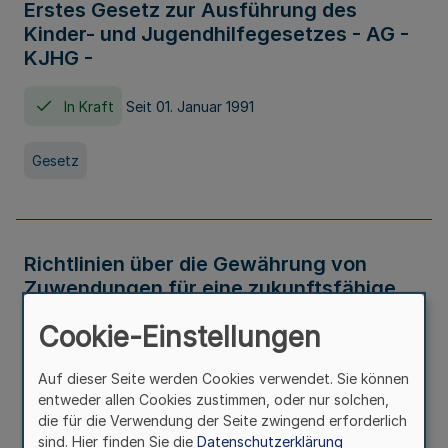
Erstes Gesetz zur Ausführung des
Kinder- und Jugendhilfegesetzes - AG -
KJHG -
In Kraft
Seit 01. Januar 1991
Gesetz
Richtlinien über die Gewährung von
Zuwendungen für eine zukunftsfähige
und nachhaltige Abwasserbeseitigung in
Cookie-Einstellungen
Nordrhein-Westfalen
Auf dieser Seite werden Cookies verwendet. Sie können
In Kraft
entweder allen Cookies zustimmen, oder nur solchen,
die für die Verwendung der Seite zwingend erforderlich
Verwaltungsvorschrift
sind. Hier finden Sie die
Datenschutzerklärung