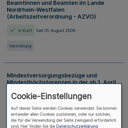
Beamtinnen und Beamten im Lande
Nordrhein-Westfalen
(Arbeitszeitverordnung - AZVO)
In Kraft
Seit 01. August 2006
Verordnung
Mindestversorgungsbezüge und
Mindesthöchstgrenzen in der ab 1. April
2026 maßgeblichen Höhe
Cookie-Einstellungen
In Kraft
Seit 31. Juli 2026
Auf dieser Seite werden Cookies verwendet. Sie können
entweder allen Cookies zustimmen, oder nur solchen,
Verwaltungsvorschrift
die für die Verwendung der Seite zwingend erforderlich
sind. Hier finden Sie die
Datenschutzerklärung