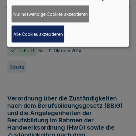
Nur notwendige Cookies akzeptieren
Gesetz über die Hochschulen des Landes
Nordrhein-Westfalen (Hochschulgesetz -
Alle Cookies akzeptieren
HG)
In Kraft
Seit 01. Oktober 2014
Gesetz
Verordnung über die Zuständigkeiten
nach dem Berufsbildungsgesetz (BBiG)
und die Angelegenheiten der
Berufsbildung im Rahmen der
Handwerksordnung (HwO) sowie die
Zuständigkeiten nach dem