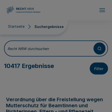
Direkt zum Inhalt
Startseite
Suchergebnisse
Suchergebnisse
Recht NRW durchsuchen
10417 Ergebnisse
Filter
Verordnung über die Freistellung wegen
Mutterschutz für Beamtinnen und
Richterinnen, Eltern - und Pflegezeit,