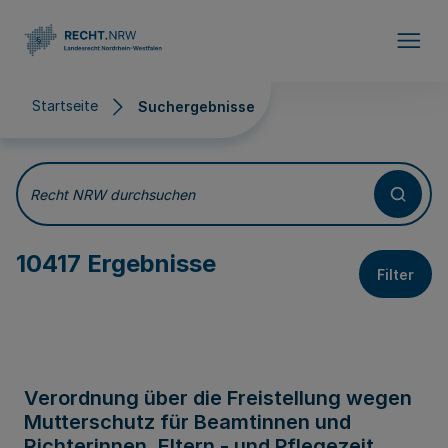
Direkt zum Inhalt
Startseite
Suchergebnisse
Suchergebnisse
Recht NRW durchsuchen
10417 Ergebnisse
Filter
Verordnung über die Freistellung wegen
Mutterschutz für Beamtinnen und
Richterinnen, Eltern - und Pflegezeit,