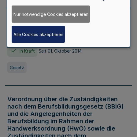
Nur notwendige Cookies akzeptieren
Gesetz über die Hochschulen des Landes
Nordrhein-Westfalen (Hochschulgesetz -
Alle Cookies akzeptieren
HG)
In Kraft
Seit 01. Oktober 2014
Gesetz
Verordnung über die Zuständigkeiten
nach dem Berufsbildungsgesetz (BBiG)
und die Angelegenheiten der
Berufsbildung im Rahmen der
Handwerksordnung (HwO) sowie die
Zuständigkeiten nach dem