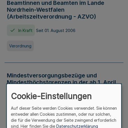
Beamtinnen und Beamten im Lande
Nordrhein-Westfalen
(Arbeitszeitverordnung - AZVO)
In Kraft
Seit 01. August 2006
Verordnung
Mindestversorgungsbezüge und
Mindesthöchstgrenzen in der ab 1. April
2026 maßgeblichen Höhe
Cookie-Einstellungen
In Kraft
Seit 31. Juli 2026
Auf dieser Seite werden Cookies verwendet. Sie können
entweder allen Cookies zustimmen, oder nur solchen,
Verwaltungsvorschrift
die für die Verwendung der Seite zwingend erforderlich
sind. Hier finden Sie die
Datenschutzerklärung