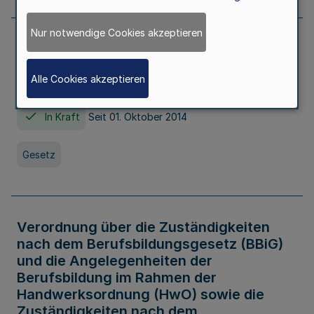
Nur notwendige Cookies akzeptieren
Gesetz über die Hochschulen des Landes
Nordrhein-Westfalen (Hochschulgesetz -
Alle Cookies akzeptieren
HG)
In Kraft
Seit 01. Oktober 2014
Gesetz
Verordnung über die Zuständigkeiten
nach dem Berufsbildungsgesetz (BBiG)
und die Angelegenheiten der
Berufsbildung im Rahmen der
Handwerksordnung (HwO) sowie die
Zuständigkeiten nach dem