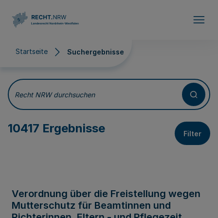
Direkt zum Inhalt
Startseite
Suchergebnisse
Suchergebnisse
Recht NRW durchsuchen
10417 Ergebnisse
Filter
Verordnung über die Freistellung wegen
Mutterschutz für Beamtinnen und
Richterinnen, Eltern - und Pflegezeit,