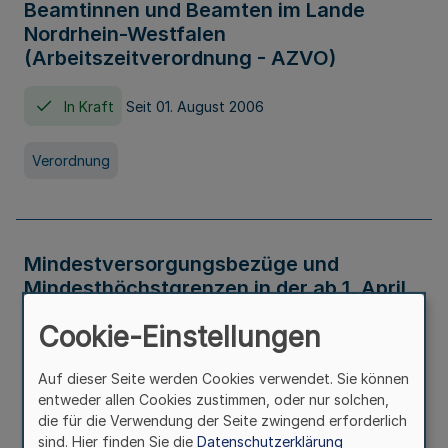
Beamtinnen und Beamten im Lande
Nordrhein-Westfalen
(Arbeitszeitverordnung - AZVO)
In Kraft
Seit 01. August 2006
Verordnung
Mindestversorgungsbezüge und
Mindesthöchstgrenzen in der ab 1. April
2026 maßgeblichen Höhe
Cookie-Einstellungen
In Kraft
Seit 31. Juli 2026
Auf dieser Seite werden Cookies verwendet. Sie können
entweder allen Cookies zustimmen, oder nur solchen,
Verwaltungsvorschrift
die für die Verwendung der Seite zwingend erforderlich
sind. Hier finden Sie die
Datenschutzerklärung