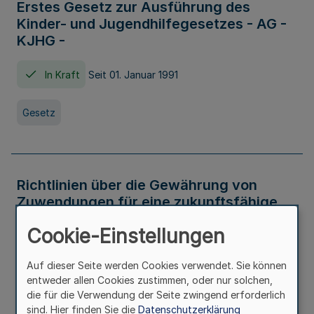
Erstes Gesetz zur Ausführung des
Kinder- und Jugendhilfegesetzes - AG -
KJHG -
In Kraft
Seit 01. Januar 1991
Gesetz
Richtlinien über die Gewährung von
Zuwendungen für eine zukunftsfähige
und nachhaltige Abwasserbeseitigung in
Cookie-Einstellungen
Nordrhein-Westfalen
Auf dieser Seite werden Cookies verwendet. Sie können
In Kraft
entweder allen Cookies zustimmen, oder nur solchen,
die für die Verwendung der Seite zwingend erforderlich
Verwaltungsvorschrift
sind. Hier finden Sie die
Datenschutzerklärung