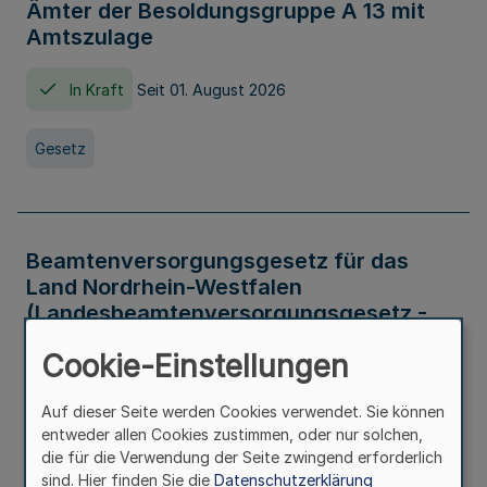
Ämter der Besoldungsgruppe A 13 mit
Amtszulage
In Kraft
Seit 01. August 2026
Gesetz
Beamtenversorgungsgesetz für das
Land Nordrhein-Westfalen
(Landesbeamtenversorgungsgesetz -
LBeamtVG NRW)
Cookie-Einstellungen
In Kraft
Seit 01. Juli 2016
Auf dieser Seite werden Cookies verwendet. Sie können
entweder allen Cookies zustimmen, oder nur solchen,
Gesetz
die für die Verwendung der Seite zwingend erforderlich
sind. Hier finden Sie die
Datenschutzerklärung