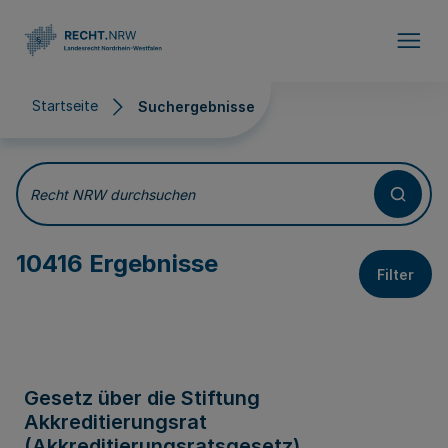
Direkt zum Inhalt
Startseite
Suchergebnisse
Suchergebnisse
Recht NRW durchsuchen
10416 Ergebnisse
Filter
Gesetz über die Stiftung
Akkreditierungsrat
(Akkreditierungsratsgesetz)