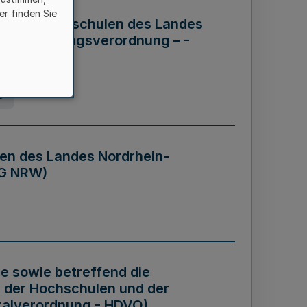
er finden Sie
ng der Hochschulen des Landes
haftsführungsverordnung – -
g
en des Landes Nordrhein-
BG NRW)
re sowie betreffend die
 der Hochschulen und der
talverordnung - HDVO)