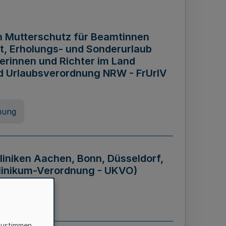
n Mutterschutz für Beamtinnen
it, Erholungs- und Sonderurlaub
rinnen und Richter im Land
nd Urlaubsverordnung NRW - FrUrlV
nung
liniken Aachen, Bonn, Düsseldorf,
klinikum-Verordnung - UKVO)
nung
zustimmen,