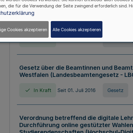
hen, die für die Verwendung der Seite zwingend erforderlich sind. Hi
Verordnung über die Wirtschaftsführu
hutzerklärung
Nordrhein-Westfalen (Hochschulwirtsc
HWFVO)
ige Cookies akzeptieren
Alle Cookies akzeptieren
In Kraft
Seit 11. Juli 2007
Verordnun
Gesetz über die Beamtinnen und Beamt
Westfalen (Landesbeamtengesetz - L
In Kraft
Seit 01. Juli 2016
Gesetz
Verordnung betreffend die digitale Leh
Durchführung online gestützter Wahlen
Studierendenschaften (Hochschul-Digi