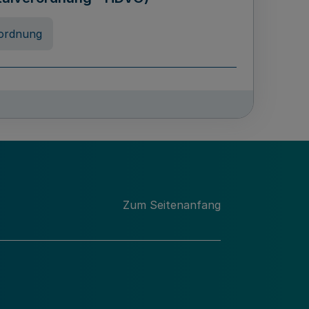
ordnung
rreneigenschaft und
schulen des Landes Nordrhein-
ng
Zum Seitenanfang
chschulabgaben
-VO)
nung