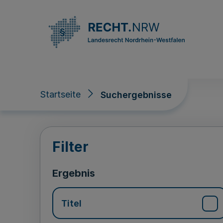
Direkt zum Inhalt
Startseite
Suchergebnisse
Suchergebnisse
Filter
Ergebnis
Titel