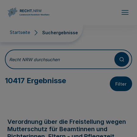
Direkt zum Inhalt
Startseite
Suchergebnisse
Suchergebnisse
Recht NRW durchsuchen
10417 Ergebnisse
Filter
Verordnung über die Freistellung wegen
Mutterschutz für Beamtinnen und
Richterinnen, Eltern - und Pflegezeit,