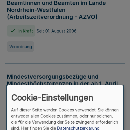
Beamtinnen und Beamten im Lande
Nordrhein-Westfalen
(Arbeitszeitverordnung - AZVO)
In Kraft
Seit 01. August 2006
Verordnung
Mindestversorgungsbezüge und
Mindesthöchstgrenzen in der ab 1. April
2026 maßgeblichen Höhe
Cookie-Einstellungen
In Kraft
Seit 31. Juli 2026
Auf dieser Seite werden Cookies verwendet. Sie können
entweder allen Cookies zustimmen, oder nur solchen,
Verwaltungsvorschrift
die für die Verwendung der Seite zwingend erforderlich
sind. Hier finden Sie die
Datenschutzerklärung