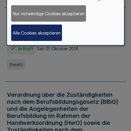
Nur notwendige Cookies akzeptieren
Gesetz über die Hochschulen des Landes
Nordrhein-Westfalen (Hochschulgesetz -
Alle Cookies akzeptieren
HG)
In Kraft
Seit 01. Oktober 2014
Gesetz
Verordnung über die Zuständigkeiten
nach dem Berufsbildungsgesetz (BBiG)
und die Angelegenheiten der
Berufsbildung im Rahmen der
Handwerksordnung (HwO) sowie die
Zuständigkeiten nach dem