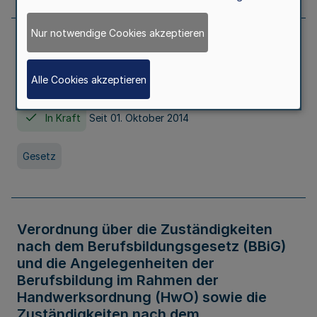
Nur notwendige Cookies akzeptieren
Gesetz über die Hochschulen des Landes
Nordrhein-Westfalen (Hochschulgesetz -
Alle Cookies akzeptieren
HG)
In Kraft
Seit 01. Oktober 2014
Gesetz
Verordnung über die Zuständigkeiten
nach dem Berufsbildungsgesetz (BBiG)
und die Angelegenheiten der
Berufsbildung im Rahmen der
Handwerksordnung (HwO) sowie die
Zuständigkeiten nach dem