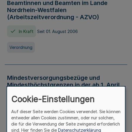
Beamtinnen und Beamten im Lande
Nordrhein-Westfalen
(Arbeitszeitverordnung - AZVO)
In Kraft
Seit 01. August 2006
Verordnung
Mindestversorgungsbezüge und
Mindesthöchstgrenzen in der ab 1. April
2026 maßgeblichen Höhe
Cookie-Einstellungen
In Kraft
Seit 31. Juli 2026
Auf dieser Seite werden Cookies verwendet. Sie können
entweder allen Cookies zustimmen, oder nur solchen,
Verwaltungsvorschrift
die für die Verwendung der Seite zwingend erforderlich
sind. Hier finden Sie die
Datenschutzerklärung