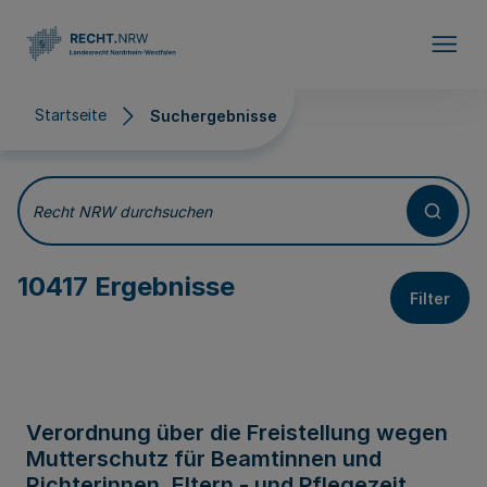
Direkt zum Inhalt
Startseite
Suchergebnisse
Suchergebnisse
Recht NRW durchsuchen
10417 Ergebnisse
Filter
Verordnung über die Freistellung wegen
Mutterschutz für Beamtinnen und
Richterinnen, Eltern - und Pflegezeit,