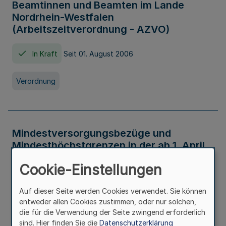
Beamtinnen und Beamten im Lande
Nordrhein-Westfalen
(Arbeitszeitverordnung - AZVO)
In Kraft
Seit 01. August 2006
Verordnung
Mindestversorgungsbezüge und
Mindesthöchstgrenzen in der ab 1. April
2026 maßgeblichen Höhe
Cookie-Einstellungen
In Kraft
Seit 31. Juli 2026
Auf dieser Seite werden Cookies verwendet. Sie können
entweder allen Cookies zustimmen, oder nur solchen,
Verwaltungsvorschrift
die für die Verwendung der Seite zwingend erforderlich
sind. Hier finden Sie die
Datenschutzerklärung