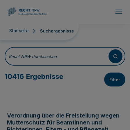
Direkt zum Inhalt
Startseite
Suchergebnisse
Suchergebnisse
Recht NRW durchsuchen
10416 Ergebnisse
Filter
Verordnung über die Freistellung wegen
Mutterschutz für Beamtinnen und
Richterinnen, Eltern - und Pflegezeit,