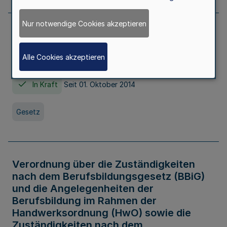
Nur notwendige Cookies akzeptieren
Gesetz über die Hochschulen des Landes
Nordrhein-Westfalen (Hochschulgesetz -
Alle Cookies akzeptieren
HG)
In Kraft
Seit 01. Oktober 2014
Gesetz
Verordnung über die Zuständigkeiten
nach dem Berufsbildungsgesetz (BBiG)
und die Angelegenheiten der
Berufsbildung im Rahmen der
Handwerksordnung (HwO) sowie die
Zuständigkeiten nach dem