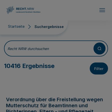
Direkt zum Inhalt
Startseite
Suchergebnisse
Suchergebnisse
Recht NRW durchsuchen
10416 Ergebnisse
Filter
Verordnung über die Freistellung wegen
Mutterschutz für Beamtinnen und
Richterinnen, Eltern - und Pflegezeit,