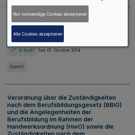
Nur notwendige Cookies akzeptieren
Gesetz über die Hochschulen des Landes
Nordrhein-Westfalen (Hochschulgesetz -
Alle Cookies akzeptieren
HG)
In Kraft
Seit 01. Oktober 2014
Gesetz
Verordnung über die Zuständigkeiten
nach dem Berufsbildungsgesetz (BBiG)
und die Angelegenheiten der
Berufsbildung im Rahmen der
Handwerksordnung (HwO) sowie die
Zuständigkeiten nach dem