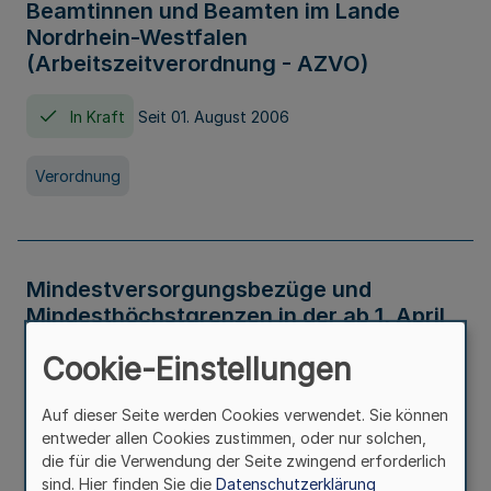
Beamtinnen und Beamten im Lande
Nordrhein-Westfalen
(Arbeitszeitverordnung - AZVO)
In Kraft
Seit 01. August 2006
Verordnung
Mindestversorgungsbezüge und
Mindesthöchstgrenzen in der ab 1. April
2026 maßgeblichen Höhe
Cookie-Einstellungen
In Kraft
Seit 31. Juli 2026
Auf dieser Seite werden Cookies verwendet. Sie können
entweder allen Cookies zustimmen, oder nur solchen,
Verwaltungsvorschrift
die für die Verwendung der Seite zwingend erforderlich
sind. Hier finden Sie die
Datenschutzerklärung