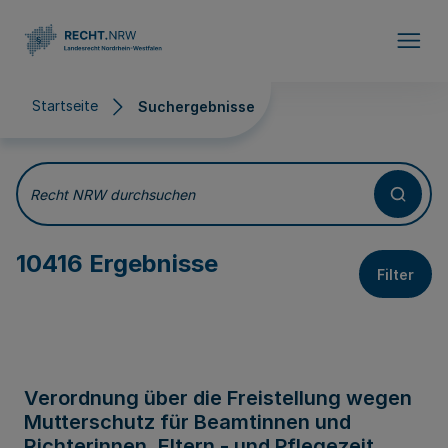
Direkt zum Inhalt
Startseite
Suchergebnisse
Suchergebnisse
Recht NRW durchsuchen
10416 Ergebnisse
Filter
Verordnung über die Freistellung wegen
Mutterschutz für Beamtinnen und
Richterinnen, Eltern - und Pflegezeit,