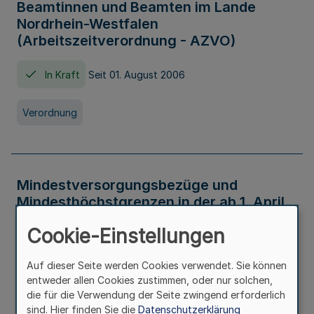
Beamtinnen und Beamten im Lande
Nordrhein-Westfalen
(Arbeitszeitverordnung - AZVO)
In Kraft
Seit 01. August 2006
Verordnung
Mindestversorgungsbezüge und
Mindesthöchstgrenzen in der ab 1. April
2026 maßgeblichen Höhe
Cookie-Einstellungen
In Kraft
Seit 31. Juli 2026
Auf dieser Seite werden Cookies verwendet. Sie können
entweder allen Cookies zustimmen, oder nur solchen,
Verwaltungsvorschrift
die für die Verwendung der Seite zwingend erforderlich
sind. Hier finden Sie die
Datenschutzerklärung