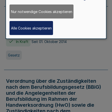
Nur notwendige Cookies akzeptieren
Gesetz über die Hochschulen des Landes
Nordrhein-Westfalen (Hochschulgesetz -
Alle Cookies akzeptieren
HG)
In Kraft
Seit 01. Oktober 2014
Gesetz
Verordnung über die Zuständigkeiten
nach dem Berufsbildungsgesetz (BBiG)
und die Angelegenheiten der
Berufsbildung im Rahmen der
Handwerksordnung (HwO) sowie die
Zuständigkeiten nach dem