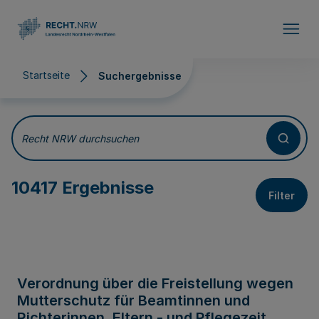
Direkt zum Inhalt
Startseite
Suchergebnisse
Suchergebnisse
Recht NRW durchsuchen
10417 Ergebnisse
Filter
Verordnung über die Freistellung wegen
Mutterschutz für Beamtinnen und
Richterinnen, Eltern - und Pflegezeit,