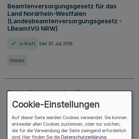
Beamtenversorgungsgesetz für das
Land Nordrhein-Westfalen
(Landesbeamtenversorgungsgesetz -
LBeamtVG NRW)
In Kraft
Seit 01. Juli 2016
Gesetz
Erstes Gesetz zur Ausführung des
Kinder- und Jugendhilfegesetzes - AG -
Cookie-Einstellungen
KJHG -
Auf dieser Seite werden Cookies verwendet. Sie können
In Kraft
Seit 01. Januar 1991
entweder allen Cookies zustimmen, oder nur solchen,
die für die Verwendung der Seite zwingend erforderlich
sind. Hier finden Sie die
Datenschutzerklärung