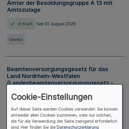
Ämter der Besoldungsgruppe A 13 mit
Amtszulage
In Kraft
Seit 01. August 2026
Gesetz
Beamtenversorgungsgesetz für das
Land Nordrhein-Westfalen
(Landesbeamtenversorgungsgesetz -
LBeamtVG NRW)
Cookie-Einstellungen
In Kraft
Seit 01. Juli 2016
Auf dieser Seite werden Cookies verwendet. Sie können
entweder allen Cookies zustimmen, oder nur solchen,
Gesetz
die für die Verwendung der Seite zwingend erforderlich
sind. Hier finden Sie die
Datenschutzerklärung