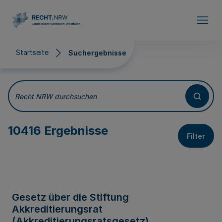
Direkt zum Inhalt
Startseite
Suchergebnisse
Suchergebnisse
Recht NRW durchsuchen
10416 Ergebnisse
Filter
Gesetz über die Stiftung
Akkreditierungsrat
(Akkreditierungsratsgesetz)