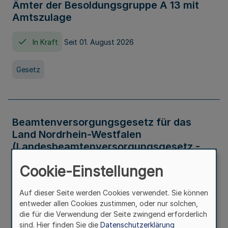
Ämter der Besoldungsgruppe A 13 mit
Amtszulage
In Kraft
Seit 01. August 2026
Gesetz
Beamtenversorgungsgesetz für das
Land Nordrhein-Westfalen
(Landesbeamtenversorgungsgesetz -
LBeamtVG NRW)
Cookie-Einstellungen
In Kraft
Seit 01. Juli 2016
Auf dieser Seite werden Cookies verwendet. Sie können
entweder allen Cookies zustimmen, oder nur solchen,
Gesetz
die für die Verwendung der Seite zwingend erforderlich
sind. Hier finden Sie die
Datenschutzerklärung