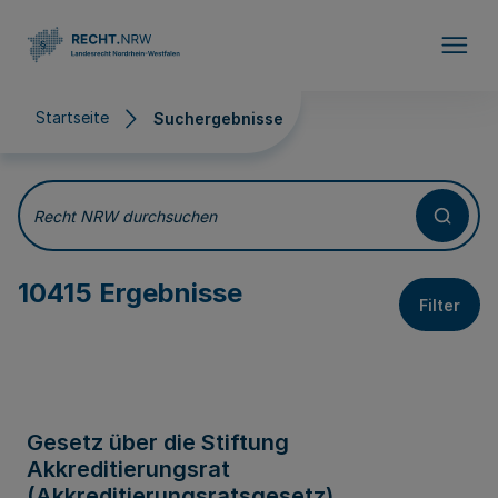
Direkt zum Inhalt
Startseite
Suchergebnisse
Suchergebnisse
Recht NRW durchsuchen
10415 Ergebnisse
Filter
Gesetz über die Stiftung
Akkreditierungsrat
(Akkreditierungsratsgesetz)