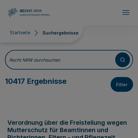
Direkt zum Inhalt
Startseite
Suchergebnisse
Suchergebnisse
Recht NRW durchsuchen
10417 Ergebnisse
Filter
Verordnung über die Freistellung wegen
Mutterschutz für Beamtinnen und
Richterinnen, Eltern - und Pflegezeit,