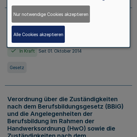
Nur notwendige Cookies akzeptieren
Gesetz über die Hochschulen des Landes
Nordrhein-Westfalen (Hochschulgesetz -
Alle Cookies akzeptieren
HG)
In Kraft
Seit 01. Oktober 2014
Gesetz
Verordnung über die Zuständigkeiten
nach dem Berufsbildungsgesetz (BBiG)
und die Angelegenheiten der
Berufsbildung im Rahmen der
Handwerksordnung (HwO) sowie die
Zuständigkeiten nach dem