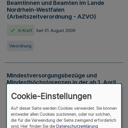
Beamtinnen und Beamten im Lande
Nordrhein-Westfalen
(Arbeitszeitverordnung - AZVO)
In Kraft
Seit 01. August 2006
Verordnung
Mindestversorgungsbezüge und
Mindesthöchstgrenzen in der ab 1. April
2026 maßgeblichen Höhe
Cookie-Einstellungen
In Kraft
Seit 31. Juli 2026
Auf dieser Seite werden Cookies verwendet. Sie können
entweder allen Cookies zustimmen, oder nur solchen,
Verwaltungsvorschrift
die für die Verwendung der Seite zwingend erforderlich
sind. Hier finden Sie die
Datenschutzerklärung