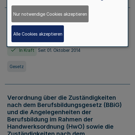
Nur notwendige Cookies akzeptieren
Gesetz über die Hochschulen des Landes
Nordrhein-Westfalen (Hochschulgesetz -
Alle Cookies akzeptieren
HG)
In Kraft
Seit 01. Oktober 2014
Gesetz
Verordnung über die Zuständigkeiten
nach dem Berufsbildungsgesetz (BBiG)
und die Angelegenheiten der
Berufsbildung im Rahmen der
Handwerksordnung (HwO) sowie die
Zuständigkeiten nach dem