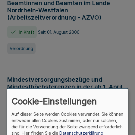
Beamtinnen und Beamten im Lande
Nordrhein-Westfalen
(Arbeitszeitverordnung - AZVO)
In Kraft
Seit 01. August 2006
Verordnung
Mindestversorgungsbezüge und
Mindesthöchstgrenzen in der ab 1. April
2026 maßgeblichen Höhe
Cookie-Einstellungen
In Kraft
Seit 31. Juli 2026
Auf dieser Seite werden Cookies verwendet. Sie können
entweder allen Cookies zustimmen, oder nur solchen,
Verwaltungsvorschrift
die für die Verwendung der Seite zwingend erforderlich
sind. Hier finden Sie die
Datenschutzerklärung