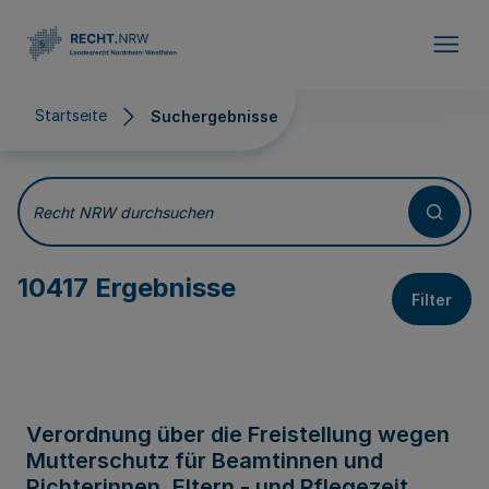
Direkt zum Inhalt
Startseite
Suchergebnisse
Suchergebnisse
Recht NRW durchsuchen
10417 Ergebnisse
Filter
Verordnung über die Freistellung wegen
Mutterschutz für Beamtinnen und
Richterinnen, Eltern - und Pflegezeit,