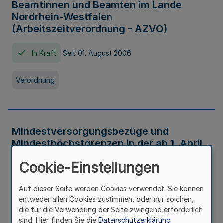
Beamtinnen und Beamten im Lande
Nordrhein-Westfalen
(Arbeitszeitverordnung - AZVO)
In Kraft
Seit 01. August 2006
Verordnung
Mindestversorgungsbezüge und
Mindesthöchstgrenzen in der ab 1. April
2026 maßgeblichen Höhe
Cookie-Einstellungen
In Kraft
Seit 31. Juli 2026
Auf dieser Seite werden Cookies verwendet. Sie können
entweder allen Cookies zustimmen, oder nur solchen,
Verwaltungsvorschrift
die für die Verwendung der Seite zwingend erforderlich
sind. Hier finden Sie die
Datenschutzerklärung