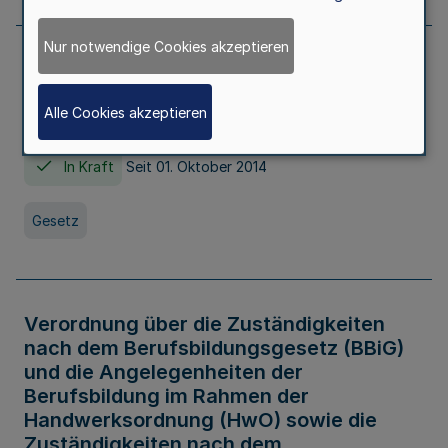
Nur notwendige Cookies akzeptieren
Gesetz über die Hochschulen des Landes
Nordrhein-Westfalen (Hochschulgesetz -
Alle Cookies akzeptieren
HG)
In Kraft
Seit 01. Oktober 2014
Gesetz
Verordnung über die Zuständigkeiten
nach dem Berufsbildungsgesetz (BBiG)
und die Angelegenheiten der
Berufsbildung im Rahmen der
Handwerksordnung (HwO) sowie die
Zuständigkeiten nach dem