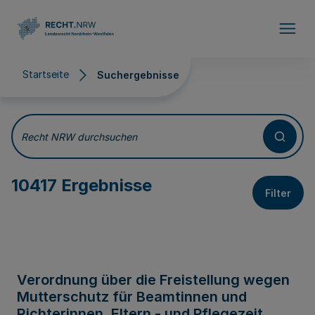
Direkt zum Inhalt
Startseite
Suchergebnisse
Suchergebnisse
Recht NRW durchsuchen
10417 Ergebnisse
Filter
Verordnung über die Freistellung wegen
Mutterschutz für Beamtinnen und
Richterinnen, Eltern - und Pflegezeit,