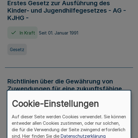
Erstes Gesetz zur Ausführung des
Kinder- und Jugendhilfegesetzes - AG -
KJHG -
In Kraft
Seit 01. Januar 1991
Gesetz
Richtlinien über die Gewährung von
Zuwendungen für eine zukunftsfähige
und nachhaltige Abwasserbeseitigung in
Cookie-Einstellungen
Nordrhein-Westfalen
Auf dieser Seite werden Cookies verwendet. Sie können
In Kraft
entweder allen Cookies zustimmen, oder nur solchen,
die für die Verwendung der Seite zwingend erforderlich
Verwaltungsvorschrift
sind. Hier finden Sie die
Datenschutzerklärung