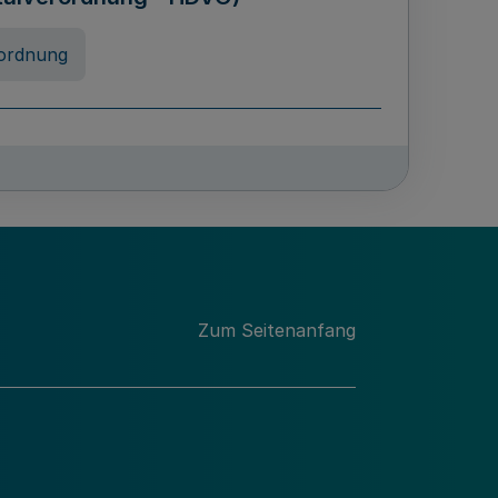
ordnung
rreneigenschaft und
schulen des Landes Nordrhein-
ng
Zum Seitenanfang
chschulabgaben
-VO)
nung