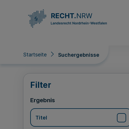
Direkt zum Inhalt
Startseite
Suchergebnisse
Suchergebnisse
Filter
Ergebnis
Titel