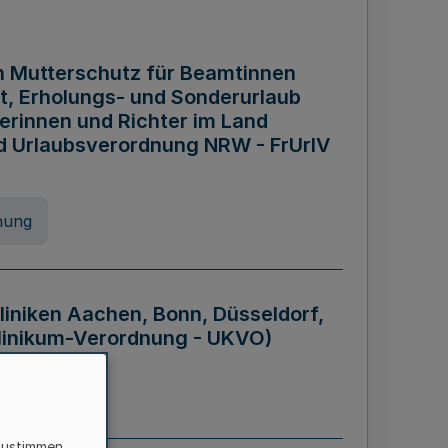
n Mutterschutz für Beamtinnen
it, Erholungs- und Sonderurlaub
rinnen und Richter im Land
nd Urlaubsverordnung NRW - FrUrlV
nung
liniken Aachen, Bonn, Düsseldorf,
klinikum-Verordnung - UKVO)
nung
zustimmen,