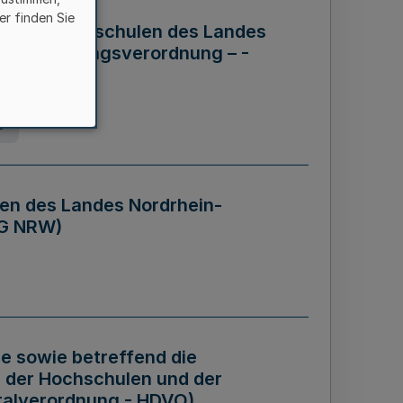
er finden Sie
ng der Hochschulen des Landes
haftsführungsverordnung – -
g
en des Landes Nordrhein-
BG NRW)
re sowie betreffend die
 der Hochschulen und der
talverordnung - HDVO)