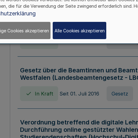
hen, die für die Verwendung der Seite zwingend erforderlich sind. Hi
Verordnung über die Wirtschaftsführu
hutzerklärung
Nordrhein-Westfalen (Hochschulwirtsc
HWFVO)
ige Cookies akzeptieren
Alle Cookies akzeptieren
In Kraft
Seit 11. Juli 2007
Verordnun
Gesetz über die Beamtinnen und Beamt
Westfalen (Landesbeamtengesetz - L
In Kraft
Seit 01. Juli 2016
Gesetz
Verordnung betreffend die digitale Leh
Durchführung online gestützter Wahlen
Studierendenschaften (Hochschul-Digi