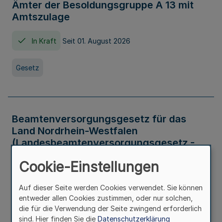
Ämter der Besoldungsgruppe A 13 mit
Amtszulage
In Kraft
Seit 01. August 2026
Gesetz
Beamtenversorgungsgesetz für das
Land Nordrhein-Westfalen
(Landesbeamtenversorgungsgesetz -
LBeamtVG NRW)
Cookie-Einstellungen
In Kraft
Seit 01. Juli 2016
Auf dieser Seite werden Cookies verwendet. Sie können
entweder allen Cookies zustimmen, oder nur solchen,
Gesetz
die für die Verwendung der Seite zwingend erforderlich
sind. Hier finden Sie die
Datenschutzerklärung