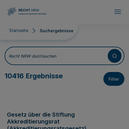
Direkt zum Inhalt
Startseite
Suchergebnisse
Suchergebnisse
Recht NRW durchsuchen
10416 Ergebnisse
Filter
Gesetz über die Stiftung
Akkreditierungsrat
(Akkreditierungsratsgesetz)