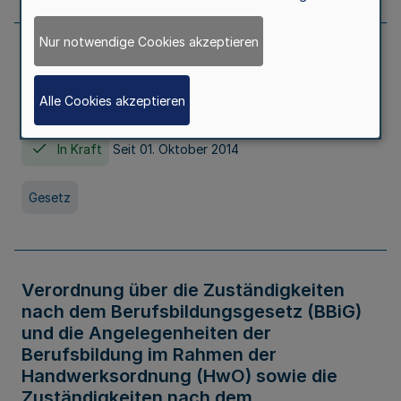
Nur notwendige Cookies akzeptieren
Gesetz über die Hochschulen des Landes
Nordrhein-Westfalen (Hochschulgesetz -
Alle Cookies akzeptieren
HG)
In Kraft
Seit 01. Oktober 2014
Gesetz
Verordnung über die Zuständigkeiten
nach dem Berufsbildungsgesetz (BBiG)
und die Angelegenheiten der
Berufsbildung im Rahmen der
Handwerksordnung (HwO) sowie die
Zuständigkeiten nach dem