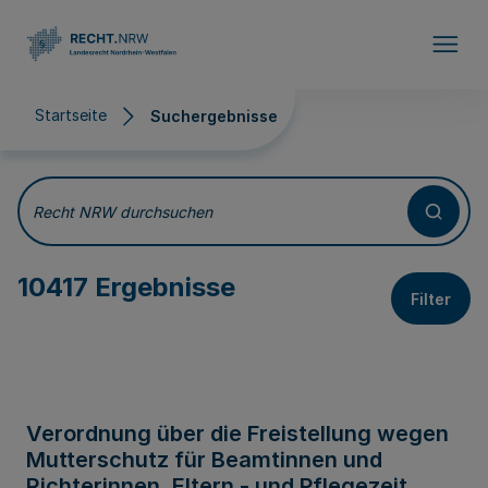
Direkt zum Inhalt
Startseite
Suchergebnisse
Suchergebnisse
Recht NRW durchsuchen
10417 Ergebnisse
Filter
Verordnung über die Freistellung wegen
Mutterschutz für Beamtinnen und
Richterinnen, Eltern - und Pflegezeit,