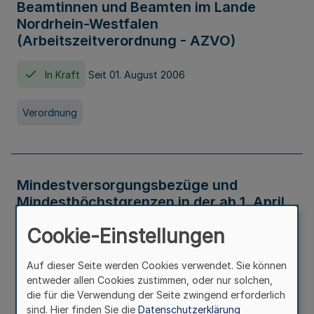
Beamtinnen und Beamten im Lande
Nordrhein-Westfalen
(Arbeitszeitverordnung - AZVO)
In Kraft
Seit 01. August 2006
Verordnung
Mindestversorgungsbezüge und
Mindesthöchstgrenzen in der ab 1. April
2026 maßgeblichen Höhe
Cookie-Einstellungen
In Kraft
Seit 31. Juli 2026
Auf dieser Seite werden Cookies verwendet. Sie können
entweder allen Cookies zustimmen, oder nur solchen,
Verwaltungsvorschrift
die für die Verwendung der Seite zwingend erforderlich
sind. Hier finden Sie die
Datenschutzerklärung