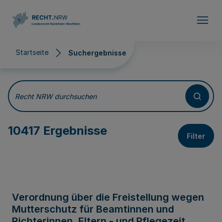
Direkt zum Inhalt
Startseite
Suchergebnisse
Suchergebnisse
Recht NRW durchsuchen
10417 Ergebnisse
Filter
Verordnung über die Freistellung wegen
Mutterschutz für Beamtinnen und
Richterinnen, Eltern - und Pflegezeit,