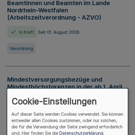
Beamtinnen und Beamten im Lande
Nordrhein-Westfalen
(Arbeitszeitverordnung - AZVO)
In Kraft
Seit 01. August 2006
Verordnung
Mindestversorgungsbezüge und
Mindesthöchstgrenzen in der ab 1. April
2026 maßgeblichen Höhe
Cookie-Einstellungen
In Kraft
Seit 31. Juli 2026
Auf dieser Seite werden Cookies verwendet. Sie können
entweder allen Cookies zustimmen, oder nur solchen,
Verwaltungsvorschrift
die für die Verwendung der Seite zwingend erforderlich
sind. Hier finden Sie die
Datenschutzerklärung