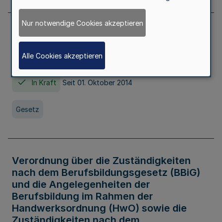
Nur notwendige Cookies akzeptieren
Gesetz über die Hochschulen des Landes
Nordrhein-Westfalen (Hochschulgesetz -
Alle Cookies akzeptieren
HG)
In Kraft
Seit 01. Oktober 2014
Gesetz
Verordnung über die Zuständigkeiten
nach dem Berufsbildungsgesetz (BBiG)
und die Angelegenheiten der
Berufsbildung im Rahmen der
Handwerksordnung (HwO) sowie die
Zuständigkeiten nach dem